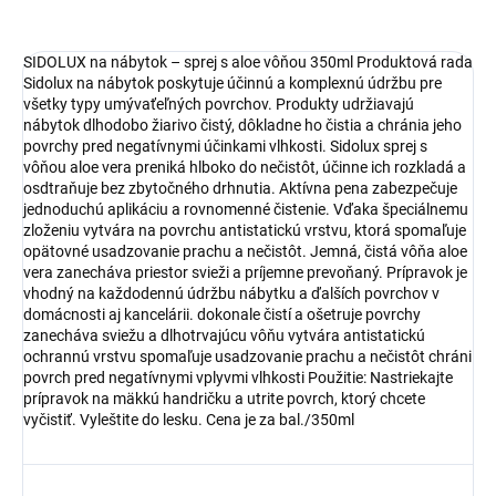
SIDOLUX na nábytok – sprej s aloe vôňou 350ml Produktová rada
Sidolux na nábytok poskytuje účinnú a komplexnú údržbu pre
všetky typy umývaťeľných povrchov. Produkty udržiavajú
nábytok dlhodobo žiarivo čistý, dôkladne ho čistia a chránia jeho
povrchy pred negatívnymi účinkami vlhkosti. Sidolux sprej s
vôňou aloe vera preniká hlboko do nečistôt, účinne ich rozkladá a
osdtraňuje bez zbytočného drhnutia. Aktívna pena zabezpečuje
jednoduchú aplikáciu a rovnomenné čistenie. Vďaka špeciálnemu
zloženiu vytvára na povrchu antistatickú vrstvu, ktorá spomaľuje
opätovné usadzovanie prachu a nečistôt. Jemná, čistá vôňa aloe
vera zanecháva priestor svieži a príjemne prevoňaný. Prípravok je
vhodný na každodennú údržbu nábytku a ďalších povrchov v
domácnosti aj kancelárii. dokonale čistí a ošetruje povrchy
zanecháva sviežu a dlhotrvajúcu vôňu vytvára antistatickú
ochrannú vrstvu spomaľuje usadzovanie prachu a nečistôt chráni
povrch pred negatívnymi vplyvmi vlhkosti Použitie: Nastriekajte
prípravok na mäkkú handričku a utrite povrch, ktorý chcete
vyčistiť. Vyleštite do lesku. Cena je za bal./350ml