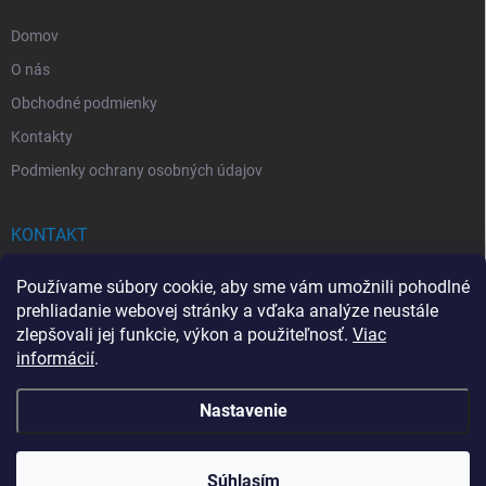
e
Domov
O nás
Obchodné podmienky
Kontakty
Podmienky ochrany osobných údajov
KONTAKT
info
@
drogerkovo.sk
Používame súbory cookie, aby sme vám umožnili pohodlné
prehliadanie webovej stránky a vďaka analýze neustále
zlepšovali jej funkcie, výkon a použiteľnosť.
Viac
informácií
.
📦 Stav objednávky
Nastavenie
Copyright 2026
Drogerkovo
. Všetky práva vyhradené.
Upraviť nastavenie
cookies
Súhlasím