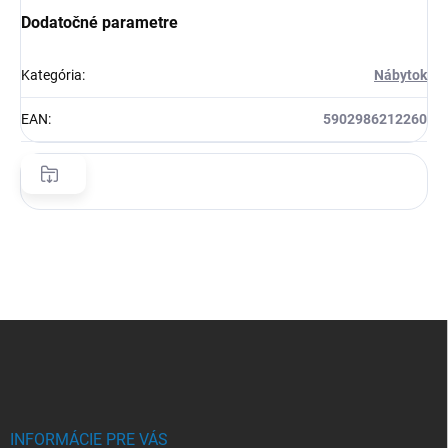
Dodatočné parametre
Kategória
:
Nábytok
EAN
:
5902986212260
Z
á
p
ä
t
i
INFORMÁCIE PRE VÁS