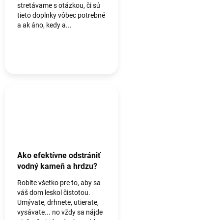
stretávame s otázkou, či sú
tieto doplnky vôbec potrebné
a ak áno, kedy a...
Ako efektívne odstrániť
vodný kameň a hrdzu?
Robíte všetko pre to, aby sa
váš dom leskol čistotou.
Umývate, drhnete, utierate,
vysávate... no vždy sa nájde