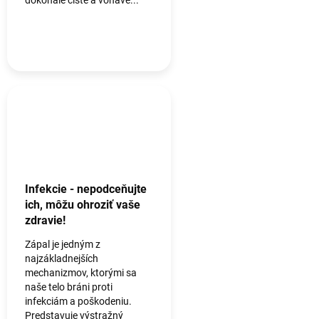
dokonale čisté a voňavé...
Infekcie - nepodceňujte
ich, môžu ohroziť vaše
zdravie!
Zápal je jedným z
najzákladnejších
mechanizmov, ktorými sa
naše telo bráni proti
infekciám a poškodeniu.
Predstavuje výstražný