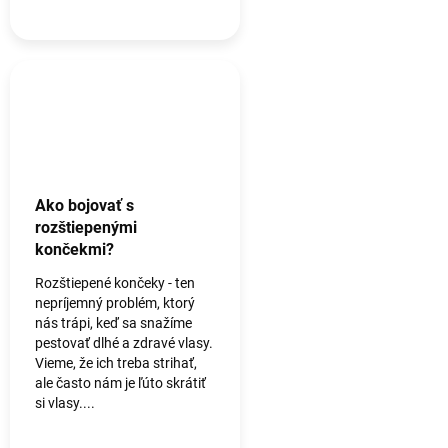
Ako bojovať s
rozštiepenými
končekmi?
Rozštiepené končeky - ten
nepríjemný problém, ktorý
nás trápi, keď sa snažíme
pestovať dlhé a zdravé vlasy.
Vieme, že ich treba strihať,
ale často nám je ľúto skrátiť
si vlasy....