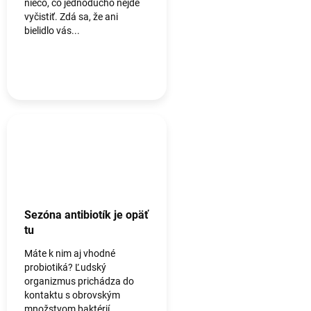
niečo, čo jednoducho nejde
vyčistiť. Zdá sa, že ani
bielidlo vás...
Sezóna antibiotík je opäť
tu
Máte k nim aj vhodné
probiotiká? Ľudský
organizmus prichádza do
kontaktu s obrovským
množstvom baktérií.