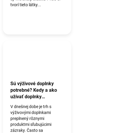
tvorí tieto látky...
Sú výživové doplnky
potrebné? Kedy a ako
užívať doplnky
vitamínov.
V dnešnej dobe je trh s
výživovými doplnkami
preplnený rôznymi
produktmi sľubujúcimi
zázraky. Často sa