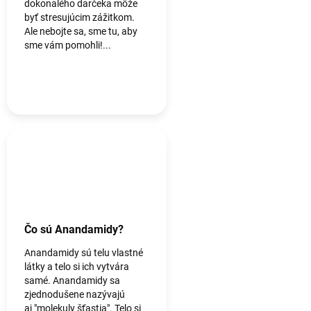
dokonalého darčeka môže
byť stresujúcim zážitkom.
Ale nebojte sa, sme tu, aby
sme vám pomohli!...
Čo sú Anandamidy?
Anandamidy sú telu vlastné
látky a telo si ich vytvára
samé. Anandamidy sa
zjednodušene nazývajú
aj "molekuly šťastia". Telo si