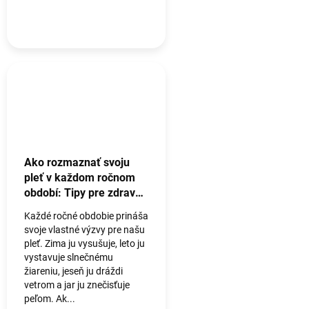
Ako rozmaznať svoju
pleť v každom ročnom
období: Tipy pre zdravý
a žiarivý vzhľad
Každé ročné obdobie prináša
svoje vlastné výzvy pre našu
pleť. Zima ju vysušuje, leto ju
vystavuje slnečnému
žiareniu, jeseň ju dráždi
vetrom a jar ju znečisťuje
peľom. Ak...