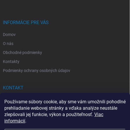
p
ä
t
i
INFORMÁCIE PRE VÁS
e
Domov
O nás
Obchodné podmienky
Kontakty
Podmienky ochrany osobných údajov
KONTAKT
info
@
drogerkovo.sk
Používame súbory cookie, aby sme vám umožnili pohodlné
prehliadanie webovej stránky a vďaka analýze neustále
zlepšovali jej funkcie, výkon a použiteľnosť.
Viac
informácií
.