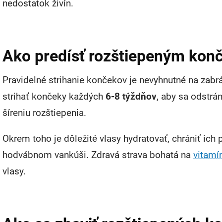
nedostatok živín.
Ako predísť rozštiepeným ko
Pravidelné strihanie končekov je nevyhnutné na zabr
strihať končeky každých
6-8 týždňov
, aby sa odstrá
šíreniu rozštiepenia.
Okrem toho je dôležité vlasy hydratovať, chrániť ich
hodvábnom vankúši. Zdravá strava bohatá na
vitamí
vlasy.