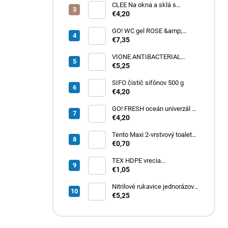
CLEE Na okna a sklá s
alkoholom 5L
€4,20
GO! WC gel ROSE &amp;
MAGNOLIA 5l červený
€7,35
VIONE ANTIBACTERIAL
tekuté mydlo 5L
€5,25
SIFO čistič sifónov 500 g
€4,20
GO! FRESH oceán univerzál na
podlahy a povrchy 5 L
€4,20
Tento Maxi 2-vrstvový toaletný
papier 1 ks
€0,70
TEX HDPE vrecia
transparentné
€1,05
400x470/0,008mm 10L - 40ks
Nitrilové rukavice jednorázové
MERCATOR nitrylex -
€5,25
čierne S 100ks