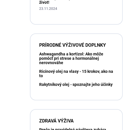
život!
23.11.2024
PRÍRODNÉ VÝŽIVOVÉ DOPLNKY
Ashwagandha a kortizol: Ako môže
pomôcť pri strese a hormonálnej
nerovnováhe
Ricínový olej na vlasy - 15 krokov, ako na
to
Rakytníkový olej - spoznajte jeho účinky
ZDRAVÁ VÝŽIVA
Prečo je pravidelná návšteva zubára