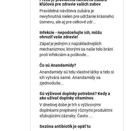
kľúčová pre zdravie vašich zubov
Pravidelná návšteva zubára je
nevyhnutná nielen pre udržanie krásneho
úsmevu, ale aj pre celkové zdr...
Infekcie - nepodceňujte ich, môžu
ohroziť vaše zdravie!
Zápal je jedným z najzákladnejších
mechanizmov, ktorými sa naše telo bráni
proti infekciám a poškode...
Čo sú Anandamidy?
Anandamidy sú telu vlastné látky a telo si
ich vytvára samé. Anandamidy sa
zjednoduše...
Sú výživové doplnky potrebné? Kedy a
ako užívať doplnky vitamínov.
V dnešnej dobe je trh s výživovými
doplnkami preplnený rôznymi produktmi
sľubujúcimi zázraky. Často ...
Sezóna antibiotík je opäť tu