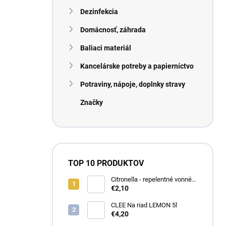
n
Dezinfekcia
e
l
Domácnosť, záhrada
Baliaci materiál
Kancelárske potreby a papierníctvo
Potraviny, nápoje, doplnky stravy
Značky
TOP 10 PRODUKTOV
Citronella - repelentné vonné
tyčinky 40ks + stojan
€2,10
CLEE Na riad LEMON 5l
€4,20