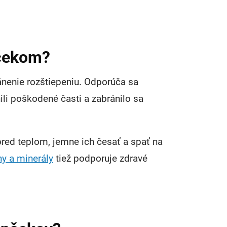
nčekom?
ánenie rozštiepeniu. Odporúča sa
nili poškodené časti a zabránilo sa
 pred teplom, jemne ich česať a spať na
ny a minerály
tiež podporuje zdravé