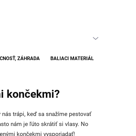
PRÁZDNY KOŠÍK
NÁKUPNÝ
KOŠÍK
CNOSŤ, ZÁHRADA
BALIACI MATERIÁL
KANCELÁRSKE
mi končekmi?
 nás trápi, keď sa snažíme pestovať
asto nám je ľúto skrátiť si vlasy. No
iepenými končekmi vysporiadať!