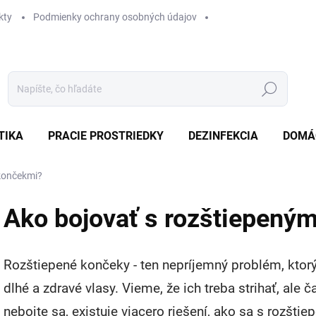
kty
Podmienky ochrany osobných údajov
Hľadať
TIKA
PRACIE PROSTRIEDKY
DEZINFEKCIA
DOMÁ
 končekmi?
Ako bojovať s rozštiepený
Rozštiepené končeky - ten nepríjemný problém, ktorý
dlhé a zdravé vlasy. Vieme, že ich treba strihať, ale č
nebojte sa, existuje viacero riešení, ako sa s rozšt