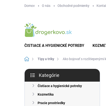
Prejsť
Domov
O nás
Obchodné podmienky
Konta
na
obsah
ČISTIACE A HYGIENICKÉ POTREBY
KOZME
Domov
Tipy a triky
Ako bojovať s rozštiepenými
B
Kategórie
o
Preskočiť
č
kategórie
n
Čistiace a hygienické potreby
ý
Kozmetika
p
a
Pracie prostriedky