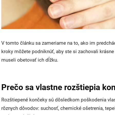
V tomto článku sa zameriame na to, ako im predchádza
kroky môžete podniknúť, aby ste si zachovali krásne 
museli obetovať ich dĺžku.
Prečo sa vlastne rozštiepia ko
Rozštiepené končeky sú dôsledkom poškodenia vlas
rôznych dôvodov: suchosť, chemické ošetrenia, tepe