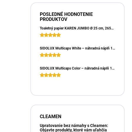
POSLEDNÉ HODNOTENIE
PRODUKTOV
Toaletný papier KAREN JUMBO Ø 25 cm, 265m, 2vrst. (6ks)
SIDOLUX Multicaps White – náhradná náplň 10ks
SIDOLUX Multicaps Color – náhradná náplň 10ks
CLEAMEN
Upratovanie bez námahy s Cleamen:
Objavte produkty, ktoré vám uľahčia