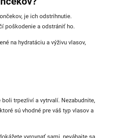
ončekov?
čekov, je ich odstrihnutie.
čí poškodenie a odstrániť ho.
né na hydratáciu a výživu vlasov,
 boli trpezliví a vytrvalí. Nezabudnite,
 ktoré sú vhodné pre váš typ vlasov a
dokážete vyrovnať sami, neváhajte sa