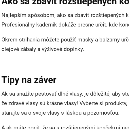
Ako sa zbaviť rozštiepených k
Najlepším spôsobom, ako sa zbaviť rozštiepených kon
Profesionálny kaderník dokáže presne určiť, kde kon
Okrem strihania môžete použiť masky a balzamy urče
olejové zábaly a výživové doplnky.
Tipy na záver
Ak sa snažíte pestovať dlhé vlasy, je dôležité, aby ste
že zdravé vlasy sú krásne vlasy! Vyberte si produkty,
starajte sa o svoje vlasy s láskou a pozornosťou.
A ak máte pocit, že sa s rozštiepenými končekmi ne