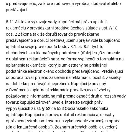
u predávajúceho, za ktoré zodpovedá výrobca, dodávateľ alebo
predávajúci.
8.11 Ak tovar vykazuje vady, kupujúci má právo uplatniť
reklamáciu v prevádzkarni predávajúceho v súlade s ust. § 18
ods. 2 Zákona tak, že doručí tovar do prevádzkarne
predávajúceho a doručí predávajúcemu prejav vôle kupujúceho
uplatniť si svoje právo podľa bodov 8.1. až 8.5. týchto
obchodných a reklamačných podmienok (ďalej len „Oznámenie
o uplatnení reklamácie“) napr. vo forme vyplneného formulára na
uplatnenie reklamácie, ktorý je umiestnený na príslušnej
podstránke elektronického obchodu predávajúceho. Predávajúci
odporúča tovar pri jeho zasielaní na reklamáciu poistiť. Zásielky
na dobierku predávajúci nepreberá. Kupujúci je povinný
v Oznámení o uplatnení reklamácie pravdivo uviesť všetky
požadované informácie, najmä presne označiť druh a rozsah vady
tovaru; kupujúci zároveň uvedie, ktoré zo svojich práv
vyplývajúcich z ust. § 622 a 633 Občianskeho zákonníka
uplatňuje. Kupujúci má právo uplatniť reklamáciu aj u osoby
oprávnenej výrobcom tovaru na vykonávanie záručných opráv
(ďalej len „určená osoba“). Zoznam určených osôb je uvedený