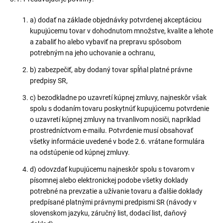
a) dodať na základe objednávky potvrdenej akceptáciou
kupujúcemu tovar v dohodnutom množstve, kvalite a lehote
a zabaliť ho alebo vybaviť na prepravu spôsobom
potrebným na jeho uchovanie a ochranu,
b) zabezpečiť, aby dodaný tovar spĺňal platné právne
predpisy SR,
c) bezodkladne po uzavretí kúpnej zmluvy, najneskôr však
spolu s dodaním tovaru poskytnúť kupujúcemu potvrdenie
o uzavretí kúpnej zmluvy na trvanlivom nosiči, napríklad
prostredníctvom e-mailu. Potvrdenie musí obsahovať
všetky informácie uvedené v bode 2.6. vrátane formulára
na odstúpenie od kúpnej zmluvy.
d) odovzdať kupujúcemu najneskôr spolu s tovarom v
písomnej alebo elektronickej podobe všetky doklady
potrebné na prevzatie a užívanie tovaru a ďalšie doklady
predpísané platnými právnymi predpismi SR (návody v
slovenskom jazyku, záručný list, dodací list, daňový