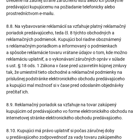
uvedené na zadnej strane záručného listu alebo ich poskytne
predávajúci kupujúcemu na požiadanie telefonicky alebo
prostredníctvom e-mailu.
8.8. Na vybavovanie reklamácií sa vzťahuje platný reklamačný
poriadok predávajúceho, teda čl. 8 týchto obchodných a
reklamačných podmienok. Kupujúci bol riadne oboznámený
s reklamačným poriadkom a informovaný o podmienkach
a spôsobe reklamácie tovaru vrátane údajov o tom, kde možno
reklamáciu uplatniť, a o vykonávaní záručných opráv v súlade
s ust. § 18 ods. 1 Zákona v čase pred uzavretím kúpnej zmluvy
tak, že umiestnil tieto obchodné a reklamačné podmienky na
príslušnej podstránke elektronického obchodu predávajúceho
a kupujúci mal možnosť si v čase pred odoslaním objednávky
prečítať ich.
8.9. Reklamačný poriadok sa vzťahuje na tovar zakúpený
kupujúcim od predávajúceho vo forme elektronického obchodu na
internetovej stránke elektronického obchodu predávajúceho.
8.10. Kupujúci má právo uplatniť si počas záručnej doby
u predávajúceho zodpovednosť za vady tovaru zakúpeného