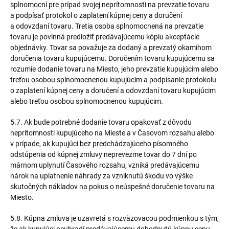
splnomocní pre prípad svojej neprítomnosti na prevzatie tovaru
a podpísať protokol o zaplatení kúpnej ceny a doručení
a odovzdaní tovaru. Tretia osoba splnomocnená na prevzatie
tovaru je povinná predložiť predávajúcemu kópiu akceptácie
objednávky. Tovar sa považuje za dodaný a prevzatý okamihom
doručenia tovaru kupujúcemu. Doručením tovaru kupujúcemu sa
rozumie dodanie tovaru na Miesto, jeho prevzatie kupujúcim alebo
treťou osobou splnomocnenou kupujúcim a podpísanie protokolu
o zaplatení kúpnej ceny a doručení a odovzdaní tovaru kupujúcim
alebo treťou osobou splnomocnenou kupujúcim.
5.7. Ak bude potrebné dodanie tovaru opakovať z dôvodu
neprítomnosti kupujúceho na Mieste a v Časovom rozsahu alebo
v prípade, ak kupujúci bez predchádzajúceho písomného
odstúpenia od kúpnej zmluvy neprevezme tovar do 7 dní po
márnom uplynutí Časového rozsahu, vzniká predávajúcemu
nárok na uplatnenie náhrady za vzniknutú škodu vo výške
skutočných nákladov na pokus o neúspešné doručenie tovaru na
Miesto.
5.8. Kúpna zmluva je uzavretá s rozväzovacou podmienkou s tým,