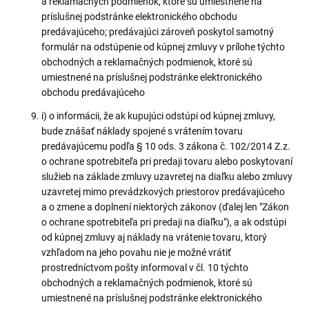
a reklamačných podmienok, ktoré sú umiestnené na
príslušnej podstránke elektronického obchodu
predávajúceho; predávajúci zároveň poskytol samotný
formulár na odstúpenie od kúpnej zmluvy v prílohe týchto
obchodných a reklamačných podmienok, ktoré sú
umiestnené na príslušnej podstránke elektronického
obchodu predávajúceho
i) o informácii, že ak kupujúci odstúpi od kúpnej zmluvy,
bude znášať náklady spojené s vrátením tovaru
predávajúcemu podľa § 10 ods. 3 zákona č. 102/2014 Z.z.
o ochrane spotrebiteľa pri predaji tovaru alebo poskytovaní
služieb na základe zmluvy uzavretej na diaľku alebo zmluvy
uzavretej mimo prevádzkových priestorov predávajúceho
a o zmene a doplnení niektorých zákonov (ďalej len "Zákon
o ochrane spotrebiteľa pri predaji na diaľku"), a ak odstúpi
od kúpnej zmluvy aj náklady na vrátenie tovaru, ktorý
vzhľadom na jeho povahu nie je možné vrátiť
prostredníctvom pošty informoval v čl. 10 týchto
obchodných a reklamačných podmienok, ktoré sú
umiestnené na príslušnej podstránke elektronického