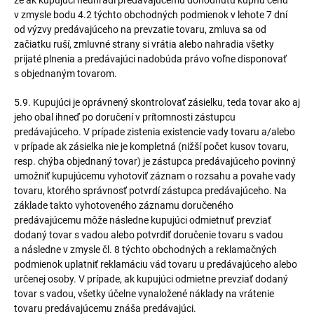
že ak kupujúci neuhradí predávajúcemu dohodnutú kúpnu cenu
v zmysle bodu 4.2 týchto obchodných podmienok v lehote 7 dní
od výzvy predávajúceho na prevzatie tovaru, zmluva sa od
začiatku ruší, zmluvné strany si vrátia alebo nahradia všetky
prijaté plnenia a predávajúci nadobúda právo voľne disponovať
s objednaným tovarom.
5.9. Kupujúci je oprávnený skontrolovať zásielku, teda tovar ako aj
jeho obal ihneď po doručení v prítomnosti zástupcu
predávajúceho. V prípade zistenia existencie vady tovaru a/alebo
v prípade ak zásielka nie je kompletná (nižší počet kusov tovaru,
resp. chýba objednaný tovar) je zástupca predávajúceho povinný
umožniť kupujúcemu vyhotoviť záznam o rozsahu a povahe vady
tovaru, ktorého správnosť potvrdí zástupca predávajúceho. Na
základe takto vyhotoveného záznamu doručeného
predávajúcemu môže následne kupujúci odmietnuť prevziať
dodaný tovar s vadou alebo potvrdiť doručenie tovaru s vadou
a následne v zmysle čl. 8 týchto obchodných a reklamačných
podmienok uplatniť reklamáciu vád tovaru u predávajúceho alebo
určenej osoby. V prípade, ak kupujúci odmietne prevziať dodaný
tovar s vadou, všetky účelne vynaložené náklady na vrátenie
tovaru predávajúcemu znáša predávajúci.