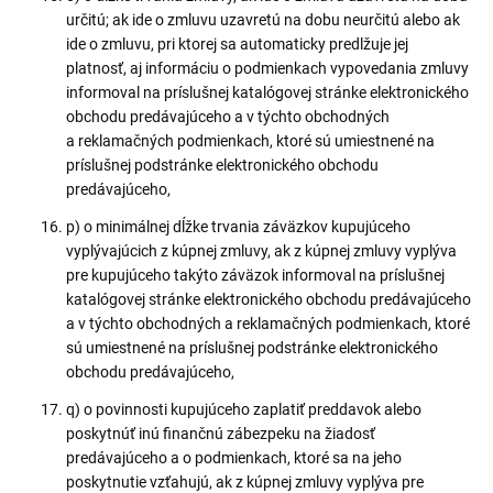
určitú; ak ide o zmluvu uzavretú na dobu neurčitú alebo ak
ide o zmluvu, pri ktorej sa automaticky predlžuje jej
platnosť, aj informáciu o podmienkach vypovedania zmluvy
informoval na príslušnej katalógovej stránke elektronického
obchodu predávajúceho a v týchto obchodných
a reklamačných podmienkach, ktoré sú umiestnené na
príslušnej podstránke elektronického obchodu
predávajúceho,
p) o minimálnej dĺžke trvania záväzkov kupujúceho
vyplývajúcich z kúpnej zmluvy, ak z kúpnej zmluvy vyplýva
pre kupujúceho takýto záväzok informoval na príslušnej
katalógovej stránke elektronického obchodu predávajúceho
a v týchto obchodných a reklamačných podmienkach, ktoré
sú umiestnené na príslušnej podstránke elektronického
obchodu predávajúceho,
q) o povinnosti kupujúceho zaplatiť preddavok alebo
poskytnúť inú finančnú zábezpeku na žiadosť
predávajúceho a o podmienkach, ktoré sa na jeho
poskytnutie vzťahujú, ak z kúpnej zmluvy vyplýva pre