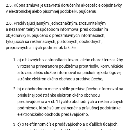
2.5. Kúpna zmluva je uzavretá doručením akceptácie objednávky
v elektronickej alebo písomnej podobe kupujúcemu.
2.6. Predávajúci jasným, jednoznačným, zrozumiteľným
a nezameniteľným spôsobom informoval pred odoslaním
objednávky kupujúceho o predzmluvných informáciách,
týkajúcich sa reklamačných, platobných, obchodných,
prepravných a iných podmienok tak, že:
a) o hlavných vlastnostiach tovaru alebo charaktere služby
v rozsahu primeranom použitému prostriedku komunikácie
a tovaru alebo službe informoval na príslušnej katalógovej
stránke elektronického obchodu predávajúceho,
b) o obchodnom mene a sídle predávajúceho informoval na
príslušnej podstránke elektronického obchodu
predávajúceho a v čl. 1 týchto obchodných a reklamačných
podmienok, ktoré sú umiestnené na príslušnej podstránke
elektronického obchodu predávajúceho,
c) o telefónnom čísle predávajúceho a o ďalších údajoch,