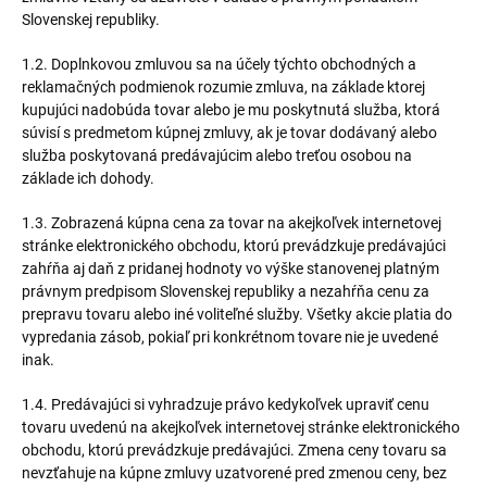
Slovenskej republiky.
1.2. Doplnkovou zmluvou sa na účely týchto obchodných a
reklamačných podmienok rozumie zmluva, na základe ktorej
kupujúci nadobúda tovar alebo je mu poskytnutá služba, ktorá
súvisí s predmetom kúpnej zmluvy, ak je tovar dodávaný alebo
služba poskytovaná predávajúcim alebo treťou osobou na
základe ich dohody.
1.3. Zobrazená kúpna cena za tovar na akejkoľvek internetovej
stránke elektronického obchodu, ktorú prevádzkuje predávajúci
zahŕňa aj daň z pridanej hodnoty vo výške stanovenej platným
právnym predpisom Slovenskej republiky a nezahŕňa cenu za
prepravu tovaru alebo iné voliteľné služby. Všetky akcie platia do
vypredania zásob, pokiaľ pri konkrétnom tovare nie je uvedené
inak.
1.4. Predávajúci si vyhradzuje právo kedykoľvek upraviť cenu
tovaru uvedenú na akejkoľvek internetovej stránke elektronického
obchodu, ktorú prevádzkuje predávajúci. Zmena ceny tovaru sa
nevzťahuje na kúpne zmluvy uzatvorené pred zmenou ceny, bez