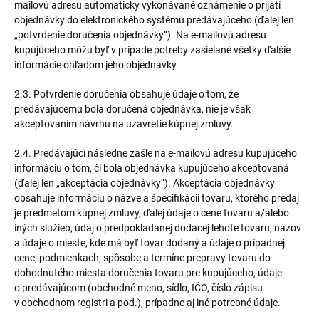
mailovú adresu automaticky vykonávané oznámenie o prijatí
objednávky do elektronického systému predávajúceho (ďalej len
„potvrdenie doručenia objednávky“). Na e-mailovú adresu
kupujúceho môžu byť v prípade potreby zasielané všetky ďalšie
informácie ohľadom jeho objednávky.
2.3. Potvrdenie doručenia obsahuje údaje o tom, že
predávajúcemu bola doručená objednávka, nie je však
akceptovaním návrhu na uzavretie kúpnej zmluvy.
2.4. Predávajúci následne zašle na e-mailovú adresu kupujúceho
informáciu o tom, či bola objednávka kupujúceho akceptovaná
(ďalej len „akceptácia objednávky“). Akceptácia objednávky
obsahuje informáciu o názve a špecifikácii tovaru, ktorého predaj
je predmetom kúpnej zmluvy, ďalej údaje o cene tovaru a/alebo
iných služieb, údaj o predpokladanej dodacej lehote tovaru, názov
a údaje o mieste, kde má byť tovar dodaný a údaje o prípadnej
cene, podmienkach, spôsobe a termíne prepravy tovaru do
dohodnutého miesta doručenia tovaru pre kupujúceho, údaje
o predávajúcom (obchodné meno, sídlo, IČO, číslo zápisu
v obchodnom registri a pod.), prípadne aj iné potrebné údaje.