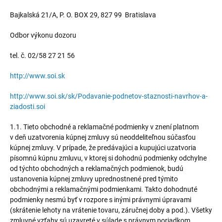
Bajkalská 21/A, P. O. BOX 29, 827 99 Bratislava
Odbor výkonu dozoru
tel. č. 02/58 27 21 56
http://www.soi.sk
http://www.soi.sk/sk/Podavanie-podnetov-staznosti-navrhov-a-
ziadosti.soi
1.1. Tieto obchodné a reklamačné podmienky v znení platnom
v deň uzatvorenia kúpnej zmluvy sú neoddeliteľnou súčasťou
kúpnej zmluvy. V prípade, že predávajúci a kupujúci uzatvoria
písomnú kúpnu zmluvu, v ktorej si dohodnú podmienky odchylne
od týchto obchodných a reklamačných podmienok, budú
ustanovenia kúpnej zmluvy uprednostnené pred týmito
obchodnými a reklamačnými podmienkami. Takto dohodnuté
podmienky nesmú byť v rozpore s inými právnymi úpravami
(skrátenie lehoty na vrátenie tovaru, záručnej doby a pod.). Všetky
zmluvné vzťahy sú uzavreté v súlade s právnym poriadkom