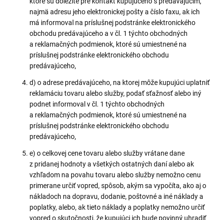
ktoré sú dôležité pre kontakt kupujúceho s predávajúcim,
najmä adresu jeho elektronickej pošty a číslo faxu, ak ich
má informoval na príslušnej podstránke elektronického
obchodu predávajúceho a v čl. 1 týchto obchodných
a reklamačných podmienok, ktoré sú umiestnené na
príslušnej podstránke elektronického obchodu
predávajúceho,
d) o adrese predávajúceho, na ktorej môže kupujúci uplatniť
reklamáciu tovaru alebo služby, podať sťažnosť alebo iný
podnet informoval v čl. 1 týchto obchodných
a reklamačných podmienok, ktoré sú umiestnené na
príslušnej podstránke elektronického obchodu
predávajúceho,
e) o celkovej cene tovaru alebo služby vrátane dane
z pridanej hodnoty a všetkých ostatných daní alebo ak
vzhľadom na povahu tovaru alebo služby nemožno cenu
primerane určiť vopred, spôsob, akým sa vypočíta, ako aj o
nákladoch na dopravu, dodanie, poštovné a iné náklady a
poplatky, alebo, ak tieto náklady a poplatky nemožno určiť
vopred o skutočnosti, že kupujúci ich bude povinný uhradiť