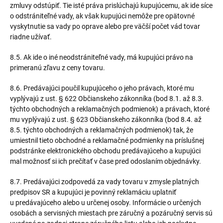
zmluvy odstúpiť. Tie isté práva prislúchajú kupujúcemu, ak ide síce
o odstrániteľné vady, ak však kupujúci nemôže pre opätovné
vyskytnutie sa vady po oprave alebo pre väčší počet vád tovar
riadne užívať.
8.5. Ak ide o iné neodstrániteľné vady, má kupujúci právo na
primeranú zľavu z ceny tovaru.
8.6. Predávajúci poučil kupujúceho o jeho právach, ktoré mu
vyplývajú z ust. § 622 Občianskeho zákonníka (bod 8.1. až 8.3.
týchto obchodných a reklamačných podmienok) a právach, ktoré
mu vyplývajú z ust. § 623 Občianskeho zákonníka (bod 8.4. až
8.5. týchto obchodných a reklamačných podmienok) tak, že
umiestnil tieto obchodné a reklamačné podmienky na príslušnej
podstránke elektronického obchodu predávajúceho a kupujúci
mal možnosť si ich prečítať v čase pred odoslaním objednávky.
8.7. Predávajúci zodpovedá za vady tovaru v zmysle platných
predpisov SR a kupujúci je povinný reklamáciu uplatniť
u predávajúceho alebo u určenej osoby. Informácie o určených
osobách a servisných miestach pre záručný a pozáručný servis sú