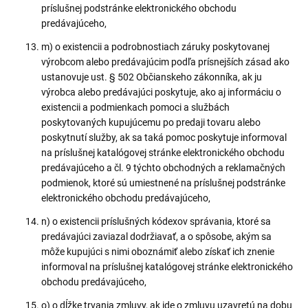
príslušnej podstránke elektronického obchodu
predávajúceho,
m) o existencii a podrobnostiach záruky poskytovanej
výrobcom alebo predávajúcim podľa prísnejších zásad ako
ustanovuje ust. § 502 Občianskeho zákonníka, ak ju
výrobca alebo predávajúci poskytuje, ako aj informáciu o
existencii a podmienkach pomoci a službách
poskytovaných kupujúcemu po predaji tovaru alebo
poskytnutí služby, ak sa taká pomoc poskytuje informoval
na príslušnej katalógovej stránke elektronického obchodu
predávajúceho a čl. 9 týchto obchodných a reklamačných
podmienok, ktoré sú umiestnené na príslušnej podstránke
elektronického obchodu predávajúceho,
n) o existencii príslušných kódexov správania, ktoré sa
predávajúci zaviazal dodržiavať, a o spôsobe, akým sa
môže kupujúci s nimi oboznámiť alebo získať ich znenie
informoval na príslušnej katalógovej stránke elektronického
obchodu predávajúceho,
o) o dĺžke trvania zmluvy, ak ide o zmluvu uzavretú na dobu