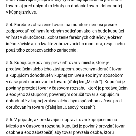
tovaru aj pred uplynutím lehoty na dodanie tovaru dohodnutej
v kúpnej zmluve.
5.4. Farebné zobrazenie tovaru na monitore nemusí presne
zodpovedať reálnym farebným odtieňom ako ich bude kupujúci
vnímať v skutočnosti. Zobrazenie farebných odtieňov je okrem
iného závislé aj na kvalite zobrazovacieho monitora, resp. iného
použitého zobrazovacieho zariadenia.
5.5. Kupujúci je povinný prevziať tovar v mieste, ktoré je
predávajúcim alebo jeho zástupcom, povereným doručiť tovar
a kupujúcim dohodnuté v kúpnej zmluve alebo iným spôsobom
v čase pred doručovaním tovaru (ďalej len „Miesto“). Kupujúci je
povinný prevziať tovar v časovom rozsahu, ktoré je predávajúcim
alebo jeho zástupcom, povereným doručiť tovar a kupujúcim
dohodnuté v kúpnej zmluve alebo iným spôsobom v čase pred
doručovaním tovaru (ďalej len „Časový rozsah“).
5.6. V prípade, ak predávajúci dopraví tovar kupujúcemu na
Miesto a v Časovom rozsahu, kupujúci je povinný prevziať tovar
osobne alebo zabezpečiť, aby tovar prevzala osoba, ktorú