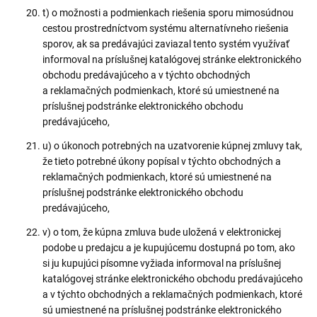
t) o možnosti a podmienkach riešenia sporu mimosúdnou
cestou prostredníctvom systému alternatívneho riešenia
sporov, ak sa predávajúci zaviazal tento systém využívať
informoval na príslušnej katalógovej stránke elektronického
obchodu predávajúceho a v týchto obchodných
a reklamačných podmienkach, ktoré sú umiestnené na
príslušnej podstránke elektronického obchodu
predávajúceho,
u) o úkonoch potrebných na uzatvorenie kúpnej zmluvy tak,
že tieto potrebné úkony popísal v týchto obchodných a
reklamačných podmienkach, ktoré sú umiestnené na
príslušnej podstránke elektronického obchodu
predávajúceho,
v) o tom, že kúpna zmluva bude uložená v elektronickej
podobe u predajcu a je kupujúcemu dostupná po tom, ako
si ju kupujúci písomne vyžiada informoval na príslušnej
katalógovej stránke elektronického obchodu predávajúceho
a v týchto obchodných a reklamačných podmienkach, ktoré
sú umiestnené na príslušnej podstránke elektronického