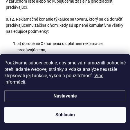
v záručnom liste alebo ho kupujúcemu zašle na jeho žiadosť
predávajúci.
8.12. Reklamačné konanie týkajúce sa tovaru, ktorý sa dá doručiť
predávajúcemu začína dňom, kedy sú splnené kumulatívne všetky
nasledujúce podmienky:
a) doručenie Oznámenia o uplatnení reklamácie
predávajúcemu,
b) doručenie reklamovaného tovaru od kupujúceho
Používame súbory cookie, aby sme vám umožnili pohodlné
predávajúcemu alebo určenej osobe,
prehliadanie webovej stránky a vďaka analýze neustále
zlepšovali jej funkcie, výkon a použiteľnosť.
Viac
c) doručenie prístupových kódov, hesiel a pod. k
informácií
.
reklamovanému tovaru predávajúcemu, ak sú tieto údaje
nevyhnutné na riadne vybavenie reklamácie;
📦 Stav objednávky
Nastavenie
8.13. Ak je predmetom reklamácie tovar, ktorý sa nedá objektívne
doručiť predávajúcemu alebo ktorý je pevne zabudovaný, kupujúci
Súhlasím
je okrem splnenia podmienok podľa bodov 8.12 písm. a) a c)
týchto reklamačných a obchodných podmienok povinný
poskytnúť všetku potrebnú súčinnosť na vykonanie obhliadky