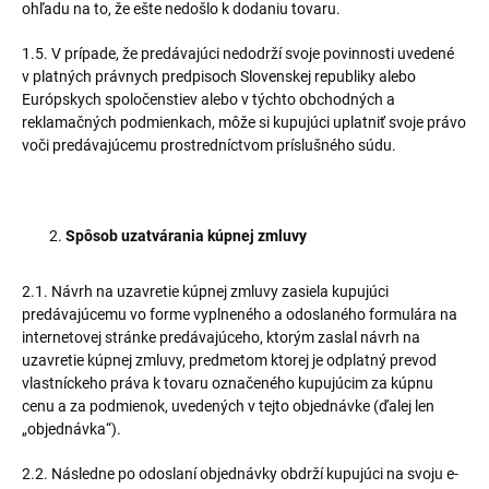
ohľadu na to, že ešte nedošlo k dodaniu tovaru.
1.5. V prípade, že predávajúci nedodrží svoje povinnosti uvedené
v platných právnych predpisoch Slovenskej republiky alebo
Európskych spoločenstiev alebo v týchto obchodných a
reklamačných podmienkach, môže si kupujúci uplatniť svoje právo
voči predávajúcemu prostredníctvom príslušného súdu.
Spôsob uzatvárania kúpnej zmluvy
2.1. Návrh na uzavretie kúpnej zmluvy zasiela kupujúci
predávajúcemu vo forme vyplneného a odoslaného formulára na
internetovej stránke predávajúceho, ktorým zaslal návrh na
uzavretie kúpnej zmluvy, predmetom ktorej je odplatný prevod
vlastníckeho práva k tovaru označeného kupujúcim za kúpnu
cenu a za podmienok, uvedených v tejto objednávke (ďalej len
„objednávka“).
2.2. Následne po odoslaní objednávky obdrží kupujúci na svoju e-