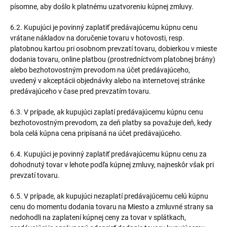
písomne, aby došlo k platnému uzatvoreniu kúpnej zmluvy.
6.2. Kupujúci je povinný zaplatiť predávajúcemu kúpnu cenu
vrátane nákladov na doručenie tovaru v hotovosti, resp.
platobnou kartou pri osobnom prevzatí tovaru, dobierkou v mieste
dodania tovaru, online platbou (prostredníctvom platobnej brány)
alebo bezhotovostným prevodom na účet predávajúceho,
uvedený v akceptácii objednávky alebo na internetovej stránke
predávajúceho v čase pred prevzatím tovaru.
6.3. V prípade, ak kupujúci zaplatí predávajúcemu kúpnu cenu
bezhotovostným prevodom, za deň platby sa považuje deň, kedy
bola celá kúpna cena pripísaná na účet predávajúceho.
6.4. Kupujúci je povinný zaplatiť predávajúcemu kúpnu cenu za
dohodnutý tovar v lehote podľa kúpnej zmluvy, najneskôr však pri
prevzatí tovaru.
6.5. V prípade, ak kupujúci nezaplatí predávajúcemu celú kúpnu
cenu do momentu dodania tovaru na Miesto a zmluvné strany sa
nedohodli na zaplatení kúpnej ceny za tovar v splátkach,