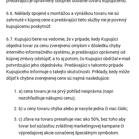
predávajúci je oprávnený odoprieť dodanie tovaru kupujúcemu.
6.6. Náklady spojené s montážou a vynáškou tovaru nie sú
zahrnuté v kúpnej cene a predávajúci tieto služby nie je povinný
kupujúcemu poskytnúť.
6.7. Kupujúci berie na vedomie, že v prípade, kedy Kupujúci
objedná tovar za cenu zverejnenú omylom v dôsledku chyby
interného informačného systému, je predávajúci oprávnený od
kúpnej zmluvy odstúpiť, a to aj potom, čo Kupujúci obdržal e-mail
potvrdzujúci jeho objednávku. Predávajúci v takomto prípade
Kupujúceho informuje o takejto skutočnosti. Príklady, kedy môže
dôjsť k chybne zverejnenej cene sú najmä nasledujúce:
a) cena tovaru je na prvý pohľad nesprávna (napr.
nezohľadňuje nákupnú cenu);
b) u ceny tovaru chýba alebo je navyše jedna či viac číslic;
c) zľava na tovaru presahuje viac ako 50%, bez toho aby
tovar bol súčasťou zvláštnej marketingovej kampane či
výpredajovej akcie označenej špeciálnym symbolom.