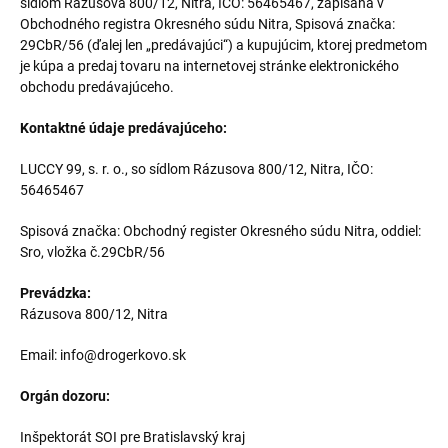
sídlom
Rázusova 800/12, Nitra
, IČO: 56465467, zapísaná v
Obchodného registra Okresného súdu Nitra,
Spisová značka:
29CbR/56
(ďalej len „predávajúci“) a kupujúcim, ktorej predmetom
je kúpa a predaj tovaru na internetovej stránke elektronického
obchodu predávajúceho.
Kontaktné údaje predávajúceho:
LUCCY 99, s. r. o., so sídlom
Rázusova 800/12, Nitra
, IČO:
56465467
Spisová značka: Obchodný register Okresného súdu Nitra, oddiel:
Sro, vložka č.29CbR/56
Prevádzka:
Rázusova 800/12, Nitra
Email: info@drogerkovo.sk
Orgán dozoru:
Inšpektorát SOI pre Bratislavský kraj