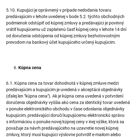
5.10. Kupujúci je oprávnený v prípade nedodania tovaru
predávajúcim v lehote uvedenej v bode 5.2. týchto obchodných
podmienok odstúpiť od kúpnej zmluvy a predávajúci je povinný
vrátiť kupujúcemu už zaplatenú časť kúpnej ceny v lehote 14 dní
od doručenia odstúpenia od kúpnej zmluvy bezhotovostným
prevodom na bankový účet kupujúceho určený kupujúcim.
Kúpna cena
6.1. Kúpna cena za tovar dohodnutá v kúpnej zmluve medzi
predávajúcim a kupujúcim je uvedená v akceptácii objednávky
(ďalej len "kúpna cena"). Ak je kúpna cena uvedená v potvrdení
doručenia objednávky vyššia ako cena za identický tovar uvedená
v ponuke elektronického obchodu v čase odoslania objednávky
kupujúcim, predávajúci doručí kupujúcemu elektronickú správu
s informáciou o ponuke novej kúpnej ceny v inej výške, ktorá sa
považuje za návrh predávajúceho na uzavretie novej kúpnej
zmluvy, ktorý musí kupujúci výslovne potvrdiť e-mailom alebo