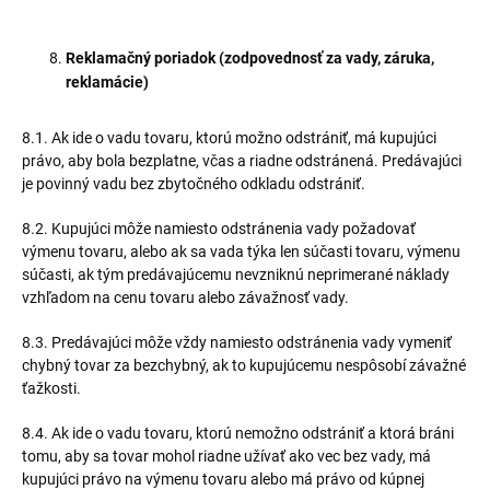
Reklamačný poriadok (zodpovednosť za vady, záruka,
reklamácie)
8.1. Ak ide o vadu tovaru, ktorú možno odstrániť, má kupujúci
právo, aby bola bezplatne, včas a riadne odstránená. Predávajúci
je povinný vadu bez zbytočného odkladu odstrániť.
8.2. Kupujúci môže namiesto odstránenia vady požadovať
výmenu tovaru, alebo ak sa vada týka len súčasti tovaru, výmenu
súčasti, ak tým predávajúcemu nevzniknú neprimerané náklady
vzhľadom na cenu tovaru alebo závažnosť vady.
8.3. Predávajúci môže vždy namiesto odstránenia vady vymeniť
chybný tovar za bezchybný, ak to kupujúcemu nespôsobí závažné
ťažkosti.
8.4. Ak ide o vadu tovaru, ktorú nemožno odstrániť a ktorá bráni
tomu, aby sa tovar mohol riadne užívať ako vec bez vady, má
kupujúci právo na výmenu tovaru alebo má právo od kúpnej