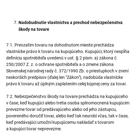
Nadobudnutie vlastníctva a prechod nebezpečenstva
škody na tovare
7.1. Prevzatím tovaru na dohodnutom mieste prechádza
vlastnícke právo k tovaru na kupujúceho. Kupujúci, ktorý nespĺňa
definíciu spotrebiteľa uvedenú v ust. § 2 písm. a) zákona č.
250/2007 Z. z. o ochrane spotrebiteľa a o zmene zákona
Slovenskej národnej rady č. 372/1990 Zb. o priestupkoch v znení
neskorších predpisov (ďalej len "Zákon"), nadobúda vlastnícke
právo k tovaru až úplným zaplatením celej kúpnej ceny za tovar.
7.2. Nebezpečenstvo škody na tovare prechádza na kupujúceho
v čase, keď kupujúci alebo tretia osoba splnomocnená kupujúcim
prevezme tovar od predávajúceho alebo od jeho zástupcu,
povereného doručiť tovar, alebo keď tak neurobí včas, tak v čase,
keď predávajúci umožní kupujúcemu nakladať s tovarom
a kupujúci tovar neprevezme.