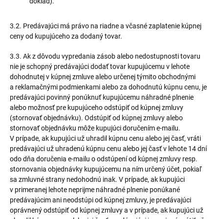
doklad).
3.2. Predávajúci má právo na riadne a včasné zaplatenie kúpnej
ceny od kupujúceho za dodaný tovar.
3.3. Ak z dôvodu vypredania zásob alebo nedostupnosti tovaru
nie je schopný predávajúci dodať tovar kupujúcemu v lehote
dohodnutej v kúpnej zmluve alebo určenej týmito obchodnými
a reklamačnými podmienkami alebo za dohodnutú kúpnu cenu, je
predávajúci povinný ponúknuť kupujúcemu náhradné plnenie
alebo možnosť pre kupujúceho odstúpiť od kúpnej zmluvy
(stornovať objednávku). Odstúpiť od kúpnej zmluvy alebo
stornovať objednávku môže kupujúci doručením e-mailu.
V prípade, ak kupujúci už uhradil kúpnu cenu alebo jej časť, vráti
predávajúci už uhradenú kúpnu cenu alebo jej časť v lehote 14 dní
odo dňa doručenia e-mailu o odstúpení od kúpnej zmluvy resp.
stornovania objednávky kupujúcemu na ním určený účet, pokiaľ
sa zmluvné strany nedohodnú inak. V prípade, ak kupujúci
v primeranej lehote neprijme náhradné plnenie ponúkané
predávajúcim ani neodstúpi od kúpnej zmluvy, je predávajúci
oprávnený odstúpiť od kúpnej zmluvy a v prípade, ak kupujúci už