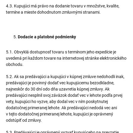
4.3. Kupujúci má právo na dodanie tovaru v množstve, kvalite,
termíne a mieste dohodnutom zmluvnými stranami.
Dodacie a platobné podmienky
5.1. Obvyklá dostupnosť tovaru s termínom jeho expedície je
uvedená pri každom tovare na internetovej stránke elektronického
obchodu.
5.2. Ak sa predávajúci a kupujúci v kúpnej zmluve nedohodli inak,
predávajúci je povinný dodať vec kupujúcemu bezodkladne,
najneskôr do 30 dní odo dňa uzavretia kúpnej zmluvy. Ak
predávajúci nesplnil svoj záväzok dodať vec v lehote podľa prvej
vety, kupujúci ho vyzve, aby dodal vec v ním poskytnutej
dodatočnej primeranej lehote. Ak predávajúci nedodá vec ani
v tejto dodatočnej primeranej lehote, kupujúci je oprávnený
odstúpiť od zmluvy.
5.3. Predávajúci je oprávnený vyzvať kupujúceho na prevzatie