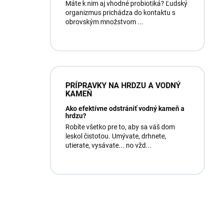
Máte k nim aj vhodné probiotiká? Ľudský
organizmus prichádza do kontaktu s
obrovským množstvom ...
PRÍPRAVKY NA HRDZU A VODNÝ
KAMEŇ
Ako efektívne odstrániť vodný kameň a
hrdzu?
Robíte všetko pre to, aby sa váš dom
leskol čistotou. Umývate, drhnete,
utierate, vysávate... no vžd...
Máte otázku?