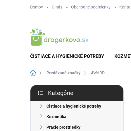
Prejsť
Domov
O nás
Obchodné podmienky
Konta
na
obsah
ČISTIACE A HYGIENICKÉ POTREBY
KOZME
Domov
Predávané značky
4WARD
B
Kategórie
o
Preskočiť
č
kategórie
n
Čistiace a hygienické potreby
ý
Kozmetika
p
a
Pracie prostriedky