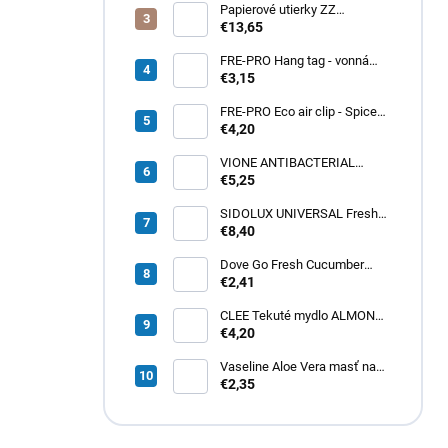
Papierové utierky ZZ
zelené (4000ks) 1vrst.
€13,65
21x20cm
FRE-PRO Hang tag - vonná
gelová záveska Spiced Apple
€3,15
1ks
FRE-PRO Eco air clip - Spiced
Apple 1ks
€4,20
VIONE ANTIBACTERIAL
tekuté mydlo 5L
€5,25
SIDOLUX UNIVERSAL Fresh
Lemon 5L
€8,40
Dove Go Fresh Cucumber
dámsky roll-on 50ml
€2,41
CLEE Tekuté mydlo ALMOND
cream 5L
€4,20
Vaseline Aloe Vera masť na
pery 20g
€2,35