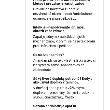
kľúčová pre zdravie vašich zubov
Pravidelná návšteva zubára je
nevyhnutná nielen pre udržanie krásneho
úsmevu, ale aj pre celkové zdr...
Infekcie - nepodceňujte ich, môžu
ohroziť vaše zdravie!
Zápal je jedným z najzákladnejších
mechanizmov, ktorými sa naše telo bráni
proti infekciám a poškode...
Čo sú Anandamidy?
Anandamidy sú telu vlastné látky a telo si
ich vytvára samé. Anandamidy sa
zjednoduše...
Sú výživové doplnky potrebné? Kedy a
ako užívať doplnky vitamínov.
V dnešnej dobe je trh s výživovými
doplnkami preplnený rôznymi produktmi
sľubujúcimi zázraky. Často ...
Sezóna antibiotík je opäť tu