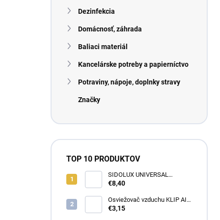
n
Dezinfekcia
e
l
Domácnosť, záhrada
Baliaci materiál
Kancelárske potreby a papierníctvo
Potraviny, nápoje, doplnky stravy
Značky
TOP 10 PRODUKTOV
SIDOLUX UNIVERSAL
Marseillské mydlo s
€8,40
levanduľou 5L
Osviežovač vzduchu KLIP AIR
TROPICAL
€3,15