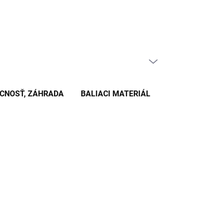
PRÁZDNY KOŠÍK
NÁKUPNÝ
KOŠÍK
CNOSŤ, ZÁHRADA
BALIACI MATERIÁL
KANCELÁRSKE