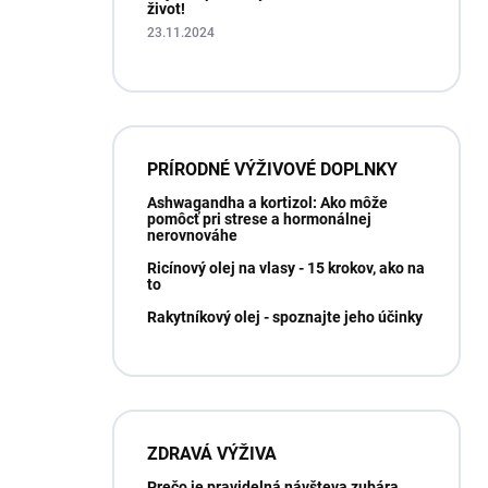
život!
23.11.2024
PRÍRODNÉ VÝŽIVOVÉ DOPLNKY
Ashwagandha a kortizol: Ako môže
pomôcť pri strese a hormonálnej
nerovnováhe
Ricínový olej na vlasy - 15 krokov, ako na
to
Rakytníkový olej - spoznajte jeho účinky
ZDRAVÁ VÝŽIVA
Prečo je pravidelná návšteva zubára