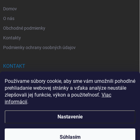
e
Domov
O nás
Obchodné podmienky
Kontakty
Podmienky ochrany osobných údajov
KONTAKT
info
@
drogerkovo.sk
Používame súbory cookie, aby sme vám umožnili pohodlné
prehliadanie webovej stránky a vďaka analýze neustále
zlepšovali jej funkcie, výkon a použiteľnosť.
Viac
informácií
.
📦 Stav objednávky
Nastavenie
Copyright 2026
Drogerkovo
. Všetky práva vyhradené.
Upraviť nastavenie
cookies
Súhlasím