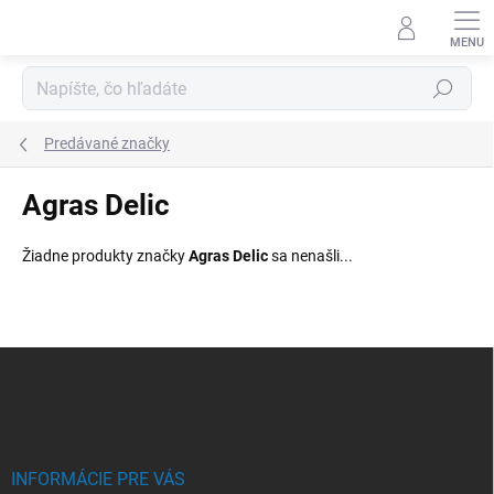
Prejsť
na
obsah
Hľadať
Predávané značky
Agras Delic
Žiadne produkty značky
Agras Delic
sa nenašli...
Z
á
p
ä
t
i
INFORMÁCIE PRE VÁS