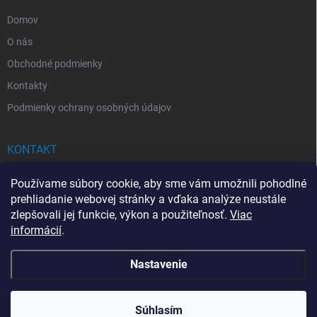
e
Domov
O nás
Obchodné podmienky
Kontakty
Podmienky ochrany osobných údajov
KONTAKT
info
@
drogerkovo.sk
Používame súbory cookie, aby sme vám umožnili pohodlné
prehliadanie webovej stránky a vďaka analýze neustále
zlepšovali jej funkcie, výkon a použiteľnosť.
Viac
informácií
.
📦 Stav objednávky
Nastavenie
Copyright 2026
Drogerkovo
. Všetky práva vyhradené.
Upraviť nastavenie
cookies
Súhlasím