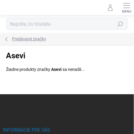
Prejsť
na
obsah
Hľadať
Predávané značky
Asevi
Žiadne produkty značky
Asevi
sa nenašli...
Z
á
p
ä
t
i
INFORMÁCIE PRE VÁS