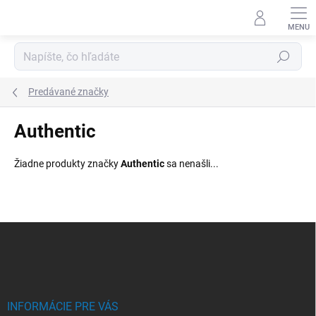
Prejsť
na
obsah
Hľadať
Predávané značky
Authentic
Žiadne produkty značky
Authentic
sa nenašli...
Z
á
p
ä
t
i
INFORMÁCIE PRE VÁS