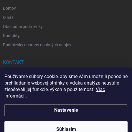
e
Domov
O nás
Obchodné podmienky
Kontakty
Podmienky ochrany osobných údajov
KONTAKT
info
@
drogerkovo.sk
Používame súbory cookie, aby sme vám umožnili pohodlné
prehliadanie webovej stránky a vďaka analýze neustále
zlepšovali jej funkcie, výkon a použiteľnosť.
Viac
informácií
.
📦 Stav objednávky
Nastavenie
Copyright 2026
Drogerkovo
. Všetky práva vyhradené.
Upraviť nastavenie
cookies
Súhlasím