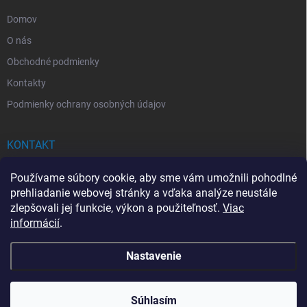
e
Domov
O nás
Obchodné podmienky
Kontakty
Podmienky ochrany osobných údajov
KONTAKT
info
@
drogerkovo.sk
Používame súbory cookie, aby sme vám umožnili pohodlné
prehliadanie webovej stránky a vďaka analýze neustále
zlepšovali jej funkcie, výkon a použiteľnosť.
Viac
informácií
.
📦 Stav objednávky
Nastavenie
Copyright 2026
Drogerkovo
. Všetky práva vyhradené.
Upraviť nastavenie
cookies
Súhlasím