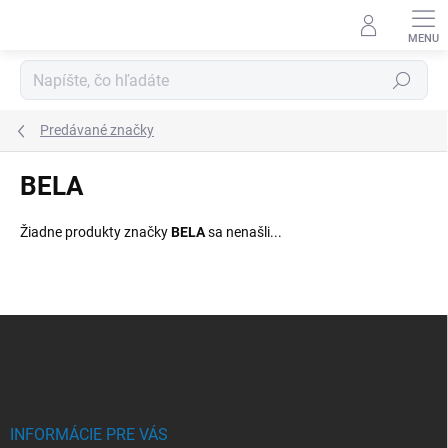
Prejsť
na
obsah
Hľadať
Predávané značky
BELA
Žiadne produkty značky
BELA
sa nenašli...
Z
á
p
ä
t
i
INFORMÁCIE PRE VÁS