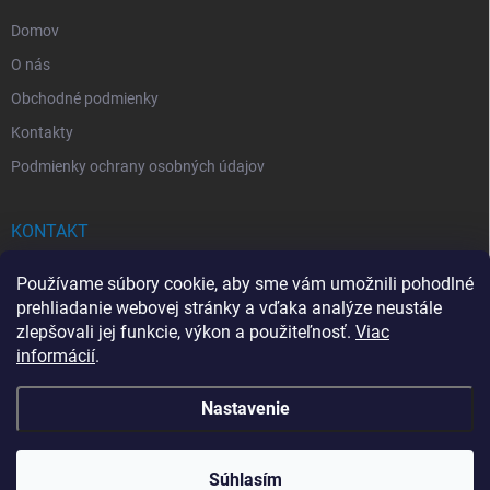
e
Domov
O nás
Obchodné podmienky
Kontakty
Podmienky ochrany osobných údajov
KONTAKT
info
@
drogerkovo.sk
Používame súbory cookie, aby sme vám umožnili pohodlné
prehliadanie webovej stránky a vďaka analýze neustále
zlepšovali jej funkcie, výkon a použiteľnosť.
Viac
informácií
.
📦 Stav objednávky
Nastavenie
Copyright 2026
Drogerkovo
. Všetky práva vyhradené.
Upraviť nastavenie
cookies
Súhlasím