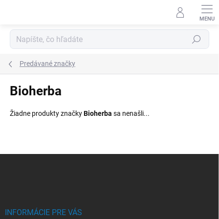
Prejsť
na
obsah
Hľadať
Predávané značky
Bioherba
Žiadne produkty značky
Bioherba
sa nenašli...
Z
á
p
ä
t
i
INFORMÁCIE PRE VÁS