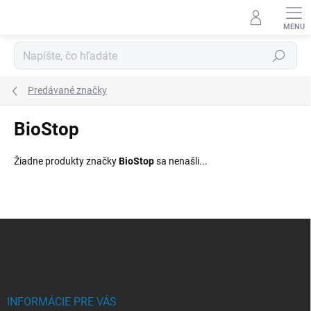
Prejsť
na
obsah
Hľadať
Predávané značky
BioStop
Žiadne produkty značky
BioStop
sa nenašli...
Z
á
p
ä
t
i
INFORMÁCIE PRE VÁS