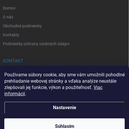
e
Domov
O nás
Obchodné podmienky
Kontakty
Podmienky ochrany osobných údajov
KONTAKT
info
@
drogerkovo.sk
Používame súbory cookie, aby sme vám umožnili pohodlné
prehliadanie webovej stránky a vďaka analýze neustále
zlepšovali jej funkcie, výkon a použiteľnosť.
Viac
informácií
.
📦 Stav objednávky
Nastavenie
Copyright 2026
Drogerkovo
. Všetky práva vyhradené.
Upraviť nastavenie
cookies
Súhlasím