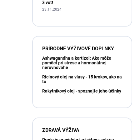
život!
23.11.2024
PRÍRODNÉ VÝŽIVOVÉ DOPLNKY
Ashwagandha a kortizol: Ako môže
pomôcť pri strese a hormonálnej
nerovnováhe
Ricínový olej na vlasy - 15 krokov, ako na
to
Rakytníkový olej - spoznajte jeho účinky
ZDRAVÁ VÝŽIVA
Prečo je pravidelná návšteva zubára