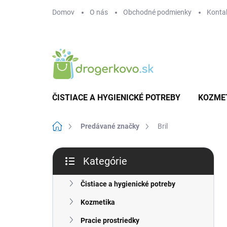
Prejsť
Domov
O nás
Obchodné podmienky
Konta
na
obsah
ČISTIACE A HYGIENICKÉ POTREBY
KOZME
Domov
Predávané značky
Bril
B
Kategórie
o
Preskočiť
č
kategórie
n
Čistiace a hygienické potreby
ý
Kozmetika
p
a
Pracie prostriedky