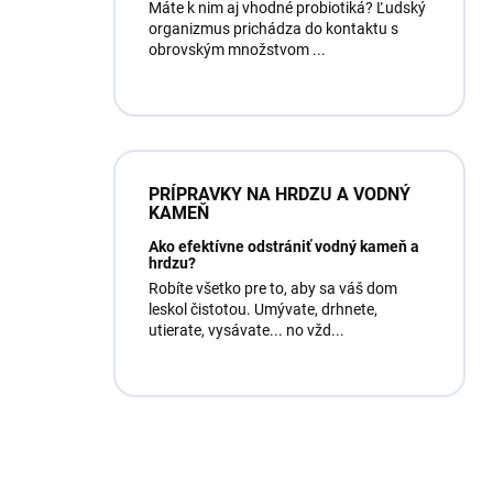
Máte k nim aj vhodné probiotiká? Ľudský
organizmus prichádza do kontaktu s
obrovským množstvom ...
PRÍPRAVKY NA HRDZU A VODNÝ
KAMEŇ
Ako efektívne odstrániť vodný kameň a
hrdzu?
Robíte všetko pre to, aby sa váš dom
leskol čistotou. Umývate, drhnete,
utierate, vysávate... no vžd...
Máte otázku?