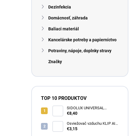
n
Dezinfekcia
e
l
Domácnosť, záhrada
Baliaci materiál
Kancelárske potreby a papierníctvo
Potraviny, nápoje, doplnky stravy
Značky
TOP 10 PRODUKTOV
SIDOLUX UNIVERSAL
Marseillské mydlo s
€8,40
levanduľou 5L
Osviežovač vzduchu KLIP AIR
TROPICAL
€3,15