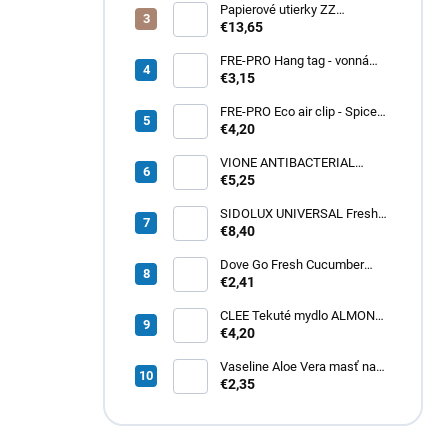
Papierové utierky ZZ
zelené (4000ks) 1vrst.
€13,65
21x20cm
FRE-PRO Hang tag - vonná
gelová záveska Spiced Apple
€3,15
1ks
FRE-PRO Eco air clip - Spiced
Apple 1ks
€4,20
VIONE ANTIBACTERIAL
tekuté mydlo 5L
€5,25
SIDOLUX UNIVERSAL Fresh
Lemon 5L
€8,40
Dove Go Fresh Cucumber
dámsky roll-on 50ml
€2,41
CLEE Tekuté mydlo ALMOND
cream 5L
€4,20
Vaseline Aloe Vera masť na
pery 20g
€2,35