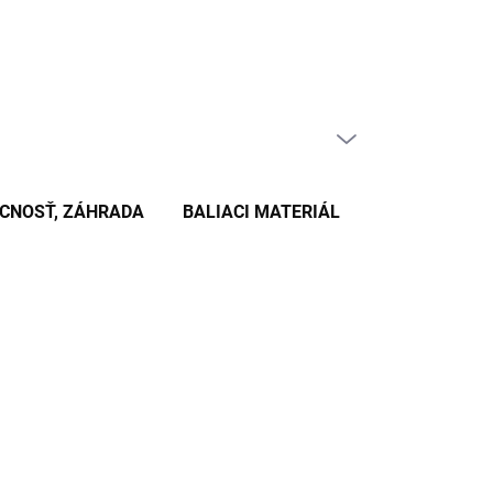
PRÁZDNY KOŠÍK
NÁKUPNÝ
KOŠÍK
CNOSŤ, ZÁHRADA
BALIACI MATERIÁL
KANCELÁRSKE