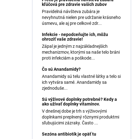
kľúčová pre zdravie vašich zubov
Pravidelná návšteva zubára je
nevyhnutná nielen pre udržanie krásneho
úsmevu, ale aj pre celkové zdr...
Infekcie - nepodceňujte ich, môžu
ohroziť vaše zdravie!
Zápal je jedným z najzákladnejších
mechanizmov, ktorými sa naše telo bráni
proti infekciám a poškode...
Čo sú Anandamidy?
Anandamidy sú telu vlastné látky a telo si
ich vytvára samé. Anandamidy sa
zjednoduše...
Sú výživové doplnky potrebné? Kedy a
ako užívať doplnky vitamínov.
V dnešnej dobe je trh s výživovými
doplnkami preplnený rôznymi produktmi
sľubujúcimi zázraky. Často ...
Sezóna antibiotík je opäť tu