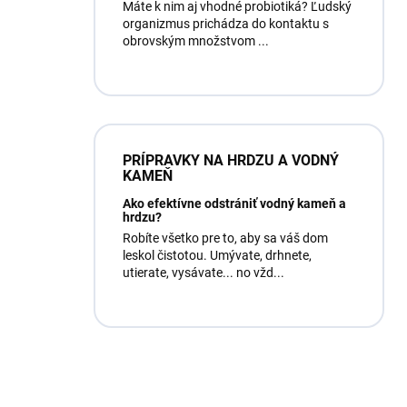
Máte k nim aj vhodné probiotiká? Ľudský
organizmus prichádza do kontaktu s
obrovským množstvom ...
PRÍPRAVKY NA HRDZU A VODNÝ
KAMEŇ
Ako efektívne odstrániť vodný kameň a
hrdzu?
Robíte všetko pre to, aby sa váš dom
leskol čistotou. Umývate, drhnete,
utierate, vysávate... no vžd...
Máte otázku?