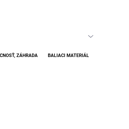
PRÁZDNY KOŠÍK
NÁKUPNÝ
KOŠÍK
CNOSŤ, ZÁHRADA
BALIACI MATERIÁL
KANCELÁRSKE