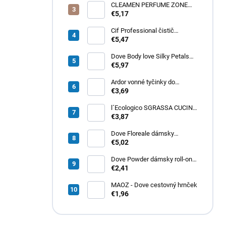
CLEAMEN PERFUME ZONE
Sirocco oil pink 550 ml Olejový
€5,17
osviežovač
Cif Professional čistič
kúpeľne 750 ml
€5,47
Dove Body love Silky Petals
telový krém 300ml
€5,97
Ardor vonné tyčinky do
vysávačov 5kx Mix
€3,69
l´Ecologico SGRASSA CUCINA
ekologický prípravok na
€3,87
odmastenie 750 ml
Dove Floreale dámsky
sprchový gél 700ml
€5,02
Dove Powder dámsky roll-on
50ml
€2,41
MAOZ - Dove cestovný hrnček
€1,96