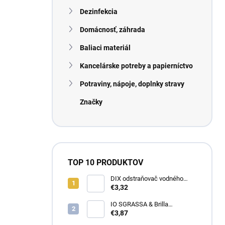
n
Dezinfekcia
e
l
Domácnosť, záhrada
Baliaci materiál
Kancelárske potreby a papierníctvo
Potraviny, nápoje, doplnky stravy
Značky
TOP 10 PRODUKTOV
DIX odstraňovač vodného
kameňa 1 l
€3,32
IO SGRASSA & Brilla
univerzálny odmasťovací a
€3,87
čistiaci prostriedok 750 ml