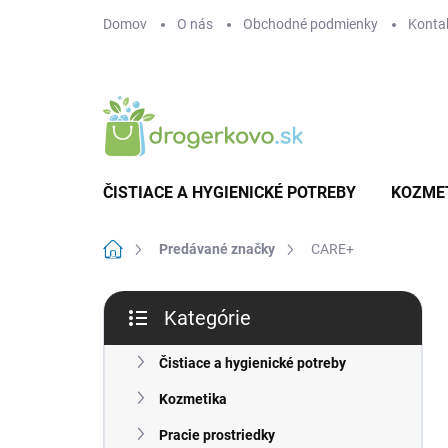
Prejsť
Domov
O nás
Obchodné podmienky
Konta
na
obsah
ČISTIACE A HYGIENICKÉ POTREBY
KOZME
Domov
Predávané značky
CARE+
B
Kategórie
o
Preskočiť
č
kategórie
n
Čistiace a hygienické potreby
ý
Kozmetika
p
a
Pracie prostriedky