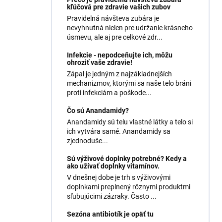
kľúčová pre zdravie vašich zubov
Pravidelná návšteva zubára je
nevyhnutná nielen pre udržanie krásneho
úsmevu, ale aj pre celkové zdr...
Infekcie - nepodceňujte ich, môžu
ohroziť vaše zdravie!
Zápal je jedným z najzákladnejších
mechanizmov, ktorými sa naše telo bráni
proti infekciám a poškode...
Čo sú Anandamidy?
Anandamidy sú telu vlastné látky a telo si
ich vytvára samé. Anandamidy sa
zjednoduše...
Sú výživové doplnky potrebné? Kedy a
ako užívať doplnky vitamínov.
V dnešnej dobe je trh s výživovými
doplnkami preplnený rôznymi produktmi
sľubujúcimi zázraky. Často ...
Sezóna antibiotík je opäť tu