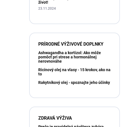
život!
23.11.2024
PRÍRODNÉ VÝŽIVOVÉ DOPLNKY
Ashwagandha a kortizol: Ako môže
pomôcť pri strese a hormonálnej
nerovnováhe
Ricínový olej na vlasy - 15 krokov, ako na
to
Rakytníkový olej - spoznajte jeho účinky
ZDRAVÁ VÝŽIVA
Prečo je pravidelná návšteva zubára