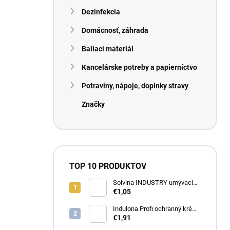
n
Dezinfekcia
e
l
Domácnosť, záhrada
Baliaci materiál
Kancelárske potreby a papierníctvo
Potraviny, nápoje, doplnky stravy
Značky
TOP 10 PRODUKTOV
Solvina INDUSTRY umývacia
pasta na ruky 450g
€1,05
Indulona Profi ochranný krém
na ruky 100ml
€1,91