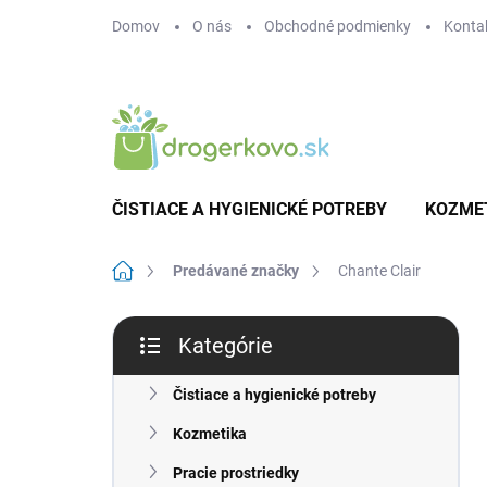
Prejsť
Domov
O nás
Obchodné podmienky
Konta
na
obsah
ČISTIACE A HYGIENICKÉ POTREBY
KOZME
Domov
Predávané značky
Chante Clair
B
Kategórie
o
Preskočiť
č
kategórie
n
Čistiace a hygienické potreby
ý
Kozmetika
p
a
Pracie prostriedky