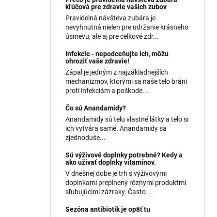
kľúčová pre zdravie vašich zubov
Pravidelná návšteva zubára je
nevyhnutná nielen pre udržanie krásneho
úsmevu, ale aj pre celkové zdr...
Infekcie - nepodceňujte ich, môžu
ohroziť vaše zdravie!
Zápal je jedným z najzákladnejších
mechanizmov, ktorými sa naše telo bráni
proti infekciám a poškode...
Čo sú Anandamidy?
Anandamidy sú telu vlastné látky a telo si
ich vytvára samé. Anandamidy sa
zjednoduše...
Sú výživové doplnky potrebné? Kedy a
ako užívať doplnky vitamínov.
V dnešnej dobe je trh s výživovými
doplnkami preplnený rôznymi produktmi
sľubujúcimi zázraky. Často ...
Sezóna antibiotík je opäť tu