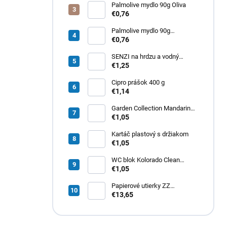
Palmolive mydlo 90g Oliva
€0,76
Palmolive mydlo 90g
Milk&amp;Honey
€0,76
SENZI na hrdzu a vodný
kameň 450 g
€1,25
Cipro prášok 400 g
€1,14
Garden Collection Mandarin
osviežovač vzduchu 300ml
€1,05
Kartáč plastový s držiakom
€1,05
WC blok Kolorado Clean
Aroma Exotické Kvety 40g
€1,05
Papierové utierky ZZ
zelené (4000ks) 1vrst.
€13,65
21x20cm