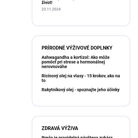
život!
23.11.2024
PRÍRODNÉ VÝŽIVOVÉ DOPLNKY
Ashwagandha a kortizol: Ako môže
pomôcť pri strese a hormonálnej
nerovnováhe
Ricínový olej na vlasy - 15 krokov, ako na
to
Rakytníkový olej - spoznajte jeho účinky
ZDRAVÁ VÝŽIVA
Prečo je pravidelná návšteva zubára