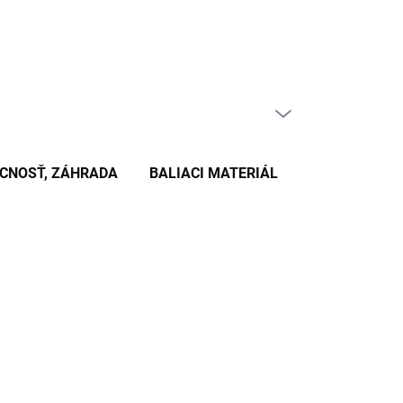
PRÁZDNY KOŠÍK
NÁKUPNÝ
KOŠÍK
CNOSŤ, ZÁHRADA
BALIACI MATERIÁL
KANCELÁRSKE