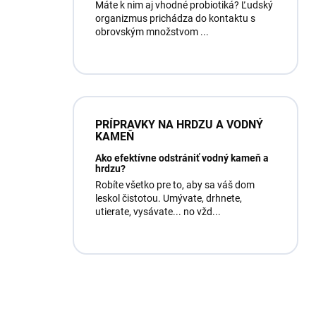
Máte k nim aj vhodné probiotiká? Ľudský
organizmus prichádza do kontaktu s
obrovským množstvom ...
PRÍPRAVKY NA HRDZU A VODNÝ
KAMEŇ
Ako efektívne odstrániť vodný kameň a
hrdzu?
Robíte všetko pre to, aby sa váš dom
leskol čistotou. Umývate, drhnete,
utierate, vysávate... no vžd...
Máte otázku?