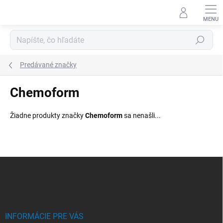
Prejsť
na
obsah
Hľadať
Predávané značky
Chemoform
Žiadne produkty značky
Chemoform
sa nenašli...
Z
á
p
ä
t
i
INFORMÁCIE PRE VÁS