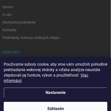
e
Domov
O nás
Obchodné podmienky
Kontakty
Podmienky ochrany osobných údajov
KONTAKT
info
@
drogerkovo.sk
Používame súbory cookie, aby sme vám umožnili pohodlné
prehliadanie webovej stránky a vďaka analýze neustále
zlepšovali jej funkcie, výkon a použiteľnosť.
Viac
informácií
.
📦 Stav objednávky
Nastavenie
Copyright 2026
Drogerkovo
. Všetky práva vyhradené.
Upraviť nastavenie
cookies
Súhlasím