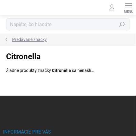
Prejsť
na
obsah
Hľadať
Predávané značky
Citronella
Žiadne produkty značky
Citronella
sa nenašli...
Z
á
p
ä
t
i
INFORMÁCIE PRE VÁS