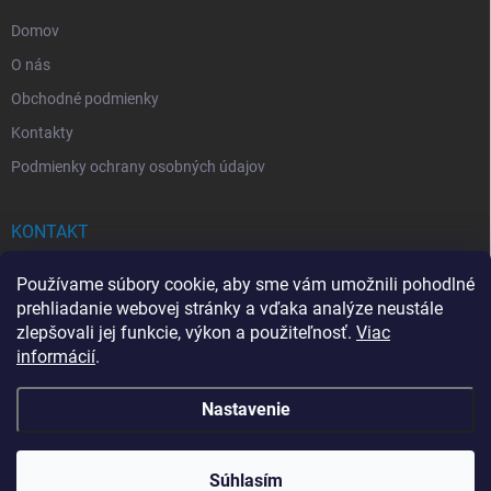
e
Domov
O nás
Obchodné podmienky
Kontakty
Podmienky ochrany osobných údajov
KONTAKT
info
@
drogerkovo.sk
Používame súbory cookie, aby sme vám umožnili pohodlné
prehliadanie webovej stránky a vďaka analýze neustále
zlepšovali jej funkcie, výkon a použiteľnosť.
Viac
informácií
.
📦 Stav objednávky
Nastavenie
Copyright 2026
Drogerkovo
. Všetky práva vyhradené.
Upraviť nastavenie
cookies
Súhlasím