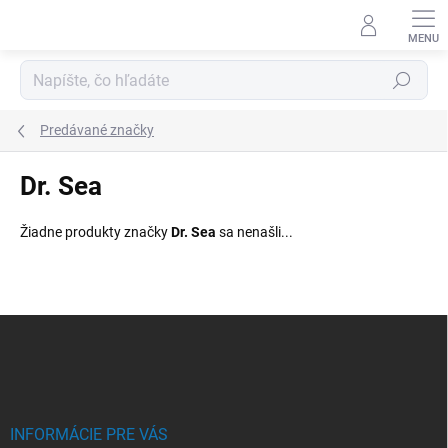
Prejsť
na
obsah
Hľadať
Predávané značky
Dr. Sea
Žiadne produkty značky
Dr. Sea
sa nenašli...
Z
á
p
ä
t
i
INFORMÁCIE PRE VÁS