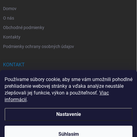
e
Domov
O nás
Obchodné podmienky
Kontakty
Podmienky ochrany osobných údajov
KONTAKT
info
@
drogerkovo.sk
Používame súbory cookie, aby sme vám umožnili pohodlné
prehliadanie webovej stránky a vďaka analýze neustále
zlepšovali jej funkcie, výkon a použiteľnosť.
Viac
informácií
.
📦 Stav objednávky
Nastavenie
Copyright 2026
Drogerkovo
. Všetky práva vyhradené.
Upraviť nastavenie
cookies
Súhlasím