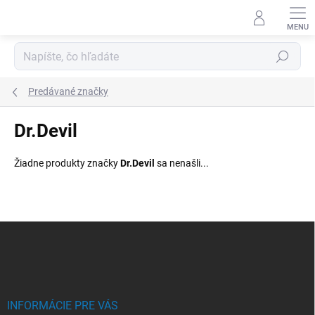
Prejsť
na
obsah
Hľadať
Predávané značky
Dr.Devil
Žiadne produkty značky
Dr.Devil
sa nenašli...
Z
á
p
ä
t
i
INFORMÁCIE PRE VÁS