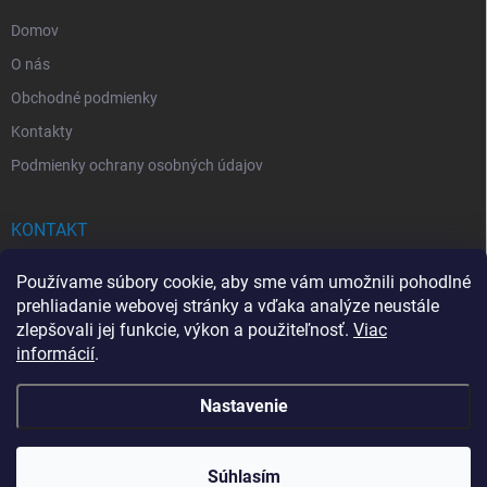
e
Domov
O nás
Obchodné podmienky
Kontakty
Podmienky ochrany osobných údajov
KONTAKT
info
@
drogerkovo.sk
Používame súbory cookie, aby sme vám umožnili pohodlné
prehliadanie webovej stránky a vďaka analýze neustále
zlepšovali jej funkcie, výkon a použiteľnosť.
Viac
informácií
.
📦 Stav objednávky
Nastavenie
Copyright 2026
Drogerkovo
. Všetky práva vyhradené.
Upraviť nastavenie
cookies
Súhlasím