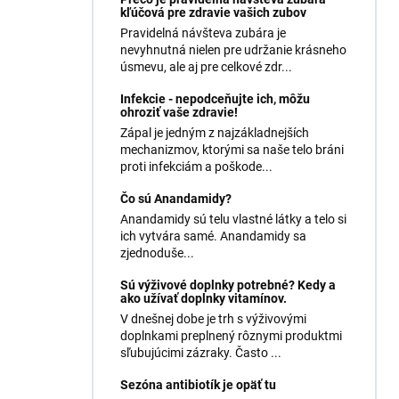
kľúčová pre zdravie vašich zubov
Pravidelná návšteva zubára je
nevyhnutná nielen pre udržanie krásneho
úsmevu, ale aj pre celkové zdr...
Infekcie - nepodceňujte ich, môžu
ohroziť vaše zdravie!
Zápal je jedným z najzákladnejších
mechanizmov, ktorými sa naše telo bráni
proti infekciám a poškode...
Čo sú Anandamidy?
Anandamidy sú telu vlastné látky a telo si
ich vytvára samé. Anandamidy sa
zjednoduše...
Sú výživové doplnky potrebné? Kedy a
ako užívať doplnky vitamínov.
V dnešnej dobe je trh s výživovými
doplnkami preplnený rôznymi produktmi
sľubujúcimi zázraky. Často ...
Sezóna antibiotík je opäť tu