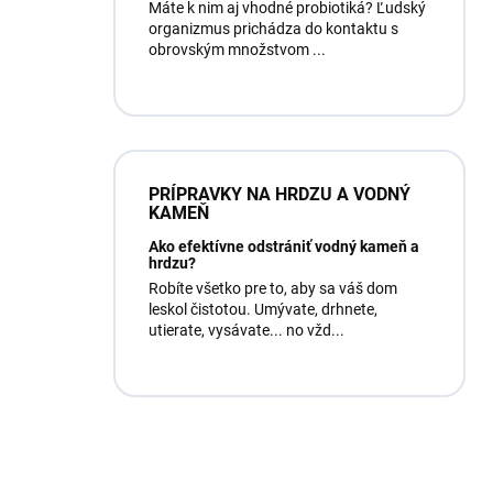
Máte k nim aj vhodné probiotiká? Ľudský
organizmus prichádza do kontaktu s
obrovským množstvom ...
PRÍPRAVKY NA HRDZU A VODNÝ
KAMEŇ
Ako efektívne odstrániť vodný kameň a
hrdzu?
Robíte všetko pre to, aby sa váš dom
leskol čistotou. Umývate, drhnete,
utierate, vysávate... no vžd...
Máte otázku?