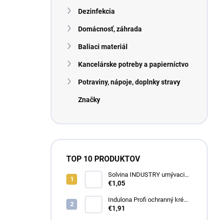
n
Dezinfekcia
e
l
Domácnosť, záhrada
Baliaci materiál
Kancelárske potreby a papierníctvo
Potraviny, nápoje, doplnky stravy
Značky
TOP 10 PRODUKTOV
Solvina INDUSTRY umývacia
pasta na ruky 450g
€1,05
Indulona Profi ochranný krém
na ruky 100ml
€1,91