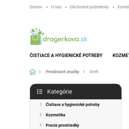
Prejsť
Domov
O nás
Obchodné podmienky
Konta
na
obsah
ČISTIACE A HYGIENICKÉ POTREBY
KOZME
Domov
Predávané značky
Dreft
B
Kategórie
o
Preskočiť
č
kategórie
n
Čistiace a hygienické potreby
ý
Kozmetika
p
a
Pracie prostriedky