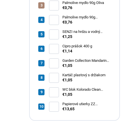
Palmolive mydlo 90g Oliva
€0,76
Palmolive mydlo 90g
Milk&amp;Honey
€0,76
SENZI na hrdzu a vodný
kameň 450 g
€1,25
Cipro prášok 400 g
€1,14
Garden Collection Mandarin
osviežovač vzduchu 300ml
€1,05
Kartáč plastový s držiakom
€1,05
WC blok Kolorado Clean
Aroma Exotické Kvety 40g
€1,05
Papierové utierky ZZ
zelené (4000ks) 1vrst.
€13,65
21x20cm