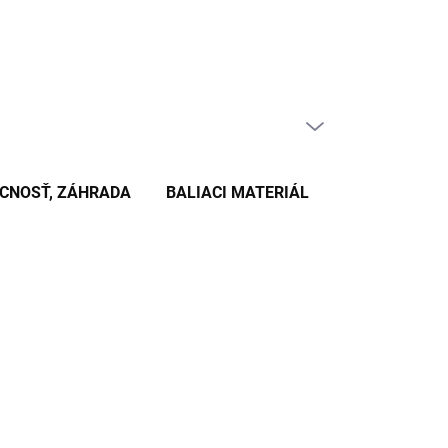
PRÁZDNY KOŠÍK
NÁKUPNÝ
KOŠÍK
CNOSŤ, ZÁHRADA
BALIACI MATERIÁL
KANCELÁRSKE