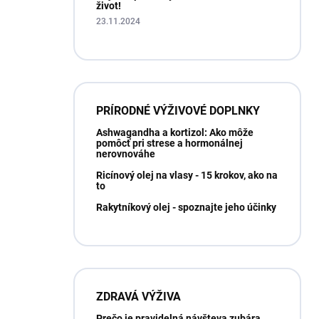
život!
23.11.2024
PRÍRODNÉ VÝŽIVOVÉ DOPLNKY
Ashwagandha a kortizol: Ako môže
pomôcť pri strese a hormonálnej
nerovnováhe
Ricínový olej na vlasy - 15 krokov, ako na
to
Rakytníkový olej - spoznajte jeho účinky
ZDRAVÁ VÝŽIVA
Prečo je pravidelná návšteva zubára