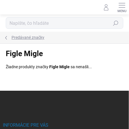
Prejsť
na
obsah
Hľadať
Predávané značky
Figle Migle
Žiadne produkty značky
Figle Migle
sa nenašli...
Z
á
p
ä
t
i
INFORMÁCIE PRE VÁS