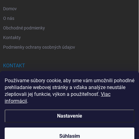
e
Domov
O nás
Obchodné podmienky
Kontakty
Podmienky ochrany osobných údajov
KONTAKT
info
@
drogerkovo.sk
Používame súbory cookie, aby sme vám umožnili pohodlné
prehliadanie webovej stránky a vďaka analýze neustále
zlepšovali jej funkcie, výkon a použiteľnosť.
Viac
informácií
.
📦 Stav objednávky
Nastavenie
Copyright 2026
Drogerkovo
. Všetky práva vyhradené.
Upraviť nastavenie
cookies
Súhlasím