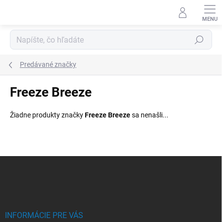
Prejsť
na
obsah
Hľadať
Predávané značky
Freeze Breeze
Žiadne produkty značky
Freeze Breeze
sa nenašli...
Z
á
p
ä
t
i
INFORMÁCIE PRE VÁS