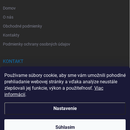
e
Domov
O nás
Obchodné podmienky
Kontakty
Podmienky ochrany osobných údajov
KONTAKT
info
@
drogerkovo.sk
Používame súbory cookie, aby sme vám umožnili pohodlné
prehliadanie webovej stránky a vďaka analýze neustále
zlepšovali jej funkcie, výkon a použiteľnosť.
Viac
informácií
.
📦 Stav objednávky
Nastavenie
Copyright 2026
Drogerkovo
. Všetky práva vyhradené.
Upraviť nastavenie
cookies
Súhlasím