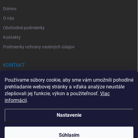
e
Domov
O nás
Obchodné podmienky
Kontakty
Podmienky ochrany osobných údajov
KONTAKT
info
@
drogerkovo.sk
Používame súbory cookie, aby sme vám umožnili pohodlné
prehliadanie webovej stránky a vďaka analýze neustále
zlepšovali jej funkcie, výkon a použiteľnosť.
Viac
informácií
.
📦 Stav objednávky
Nastavenie
Copyright 2026
Drogerkovo
. Všetky práva vyhradené.
Upraviť nastavenie
cookies
Súhlasím