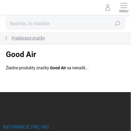
Prejsť
na
obsah
Hľadať
Predávané značky
Good Air
Žiadne produkty značky
Good Air
sa nenašli...
Z
á
p
ä
t
i
INFORMÁCIE PRE VÁS