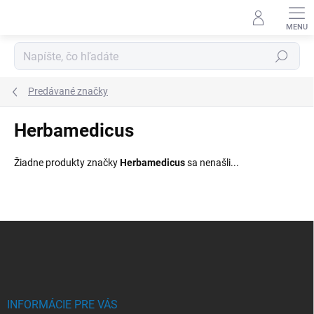
Prejsť
na
obsah
Hľadať
Predávané značky
Herbamedicus
Žiadne produkty značky
Herbamedicus
sa nenašli...
Z
á
p
ä
t
i
INFORMÁCIE PRE VÁS