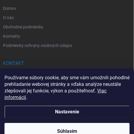
e
Domov
O nás
Obchodné podmienky
Kontakty
Podmienky ochrany osobných údajov
KONTAKT
info
@
drogerkovo.sk
Používame súbory cookie, aby sme vám umožnili pohodlné
prehliadanie webovej stránky a vďaka analýze neustále
zlepšovali jej funkcie, výkon a použiteľnosť.
Viac
informácií
.
📦 Stav objednávky
Nastavenie
Copyright 2026
Drogerkovo
. Všetky práva vyhradené.
Upraviť nastavenie
cookies
Súhlasím