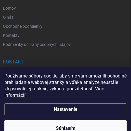
e
Domov
O nás
Obchodné podmienky
Kontakty
Podmienky ochrany osobných údajov
KONTAKT
info
@
drogerkovo.sk
Používame súbory cookie, aby sme vám umožnili pohodlné
prehliadanie webovej stránky a vďaka analýze neustále
zlepšovali jej funkcie, výkon a použiteľnosť.
Viac
informácií
.
📦 Stav objednávky
Nastavenie
Copyright 2026
Drogerkovo
. Všetky práva vyhradené.
Upraviť nastavenie
cookies
Súhlasím