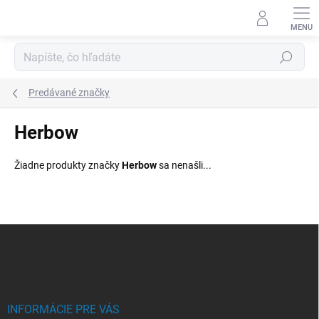
Prejsť
na
obsah
Hľadať
Predávané značky
Herbow
Žiadne produkty značky
Herbow
sa nenašli...
Z
á
p
ä
t
i
INFORMÁCIE PRE VÁS