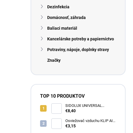
n
Dezinfekcia
e
l
Domácnosť, záhrada
Baliaci materiál
Kancelárske potreby a papierníctvo
Potraviny, nápoje, doplnky stravy
Značky
TOP 10 PRODUKTOV
SIDOLUX UNIVERSAL
Marseillské mydlo s
€8,40
levanduľou 5L
Osviežovač vzduchu KLIP AIR
TROPICAL
€3,15