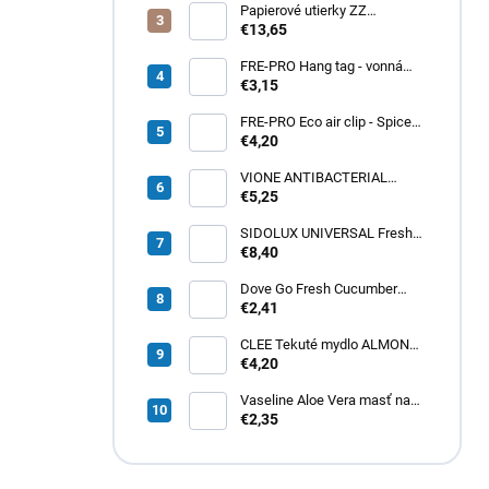
Papierové utierky ZZ
zelené (4000ks) 1vrst.
€13,65
21x20cm
FRE-PRO Hang tag - vonná
gelová záveska Spiced Apple
€3,15
1ks
FRE-PRO Eco air clip - Spiced
Apple 1ks
€4,20
VIONE ANTIBACTERIAL
tekuté mydlo 5L
€5,25
SIDOLUX UNIVERSAL Fresh
Lemon 5L
€8,40
Dove Go Fresh Cucumber
dámsky roll-on 50ml
€2,41
CLEE Tekuté mydlo ALMOND
cream 5L
€4,20
Vaseline Aloe Vera masť na
pery 20g
€2,35