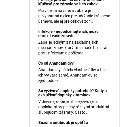
kľúčová pre zdravie vašich zubov
Pravidelná návšteva zubára je
nevyhnutná nielen pre udržanie krásneho
úsmevu, ale aj pre celkové zdr...
Infekcie - nepodceňujte ich, môžu
ohroziť vaše zdravie!
Zápal je jedným z najzákladnejších
mechanizmov, ktorými sa naše telo bráni
proti infekciám a poškode...
Čo sú Anandamidy?
Anandamidy sú telu vlastné látky a telo si
ich vytvára samé. Anandamidy sa
zjednoduše...
Sú výživové doplnky potrebné? Kedy a
ako užívať doplnky vitamínov.
V dnešnej dobe je trh s výživovými
doplnkami preplnený rôznymi produktmi
sľubujúcimi zázraky. Často ...
Sezóna antibiotík je opäť tu