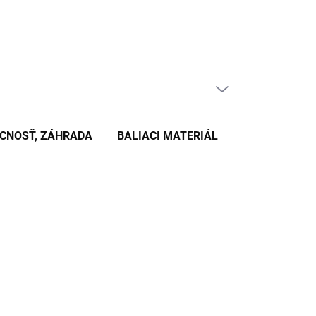
PRÁZDNY KOŠÍK
NÁKUPNÝ
KOŠÍK
CNOSŤ, ZÁHRADA
BALIACI MATERIÁL
KANCELÁRSKE