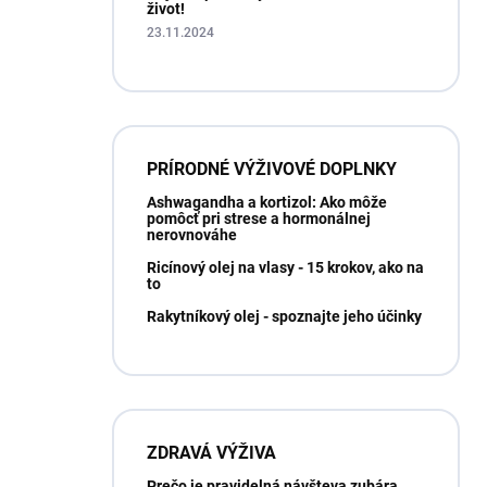
život!
23.11.2024
PRÍRODNÉ VÝŽIVOVÉ DOPLNKY
Ashwagandha a kortizol: Ako môže
pomôcť pri strese a hormonálnej
nerovnováhe
Ricínový olej na vlasy - 15 krokov, ako na
to
Rakytníkový olej - spoznajte jeho účinky
ZDRAVÁ VÝŽIVA
Prečo je pravidelná návšteva zubára