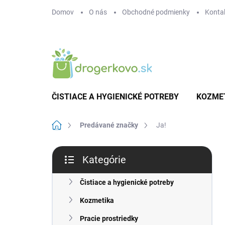
Prejsť
Domov
O nás
Obchodné podmienky
Konta
na
obsah
ČISTIACE A HYGIENICKÉ POTREBY
KOZME
Domov
Predávané značky
Ja!
B
Kategórie
o
Preskočiť
č
kategórie
n
Čistiace a hygienické potreby
ý
Kozmetika
p
a
Pracie prostriedky