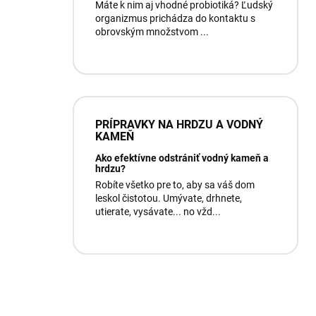
Máte k nim aj vhodné probiotiká? Ľudský
organizmus prichádza do kontaktu s
obrovským množstvom ...
PRÍPRAVKY NA HRDZU A VODNÝ
KAMEŇ
Ako efektívne odstrániť vodný kameň a
hrdzu?
Robíte všetko pre to, aby sa váš dom
leskol čistotou. Umývate, drhnete,
utierate, vysávate... no vžd...
Máte otázku?