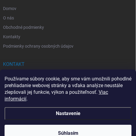
e
Domov
O nás
Obchodné podmienky
Kontakty
Podmienky ochrany osobných údajov
KONTAKT
info
@
drogerkovo.sk
Používame súbory cookie, aby sme vám umožnili pohodlné
prehliadanie webovej stránky a vďaka analýze neustále
zlepšovali jej funkcie, výkon a použiteľnosť.
Viac
informácií
.
📦 Stav objednávky
Nastavenie
Copyright 2026
Drogerkovo
. Všetky práva vyhradené.
Upraviť nastavenie
cookies
Súhlasím