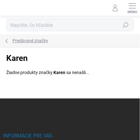
Prejsť
na
obsah
Hľadať
Predávané značky
Karen
Žiadne produkty značky
Karen
sa nenašli...
Z
á
p
ä
t
i
INFORMÁCIE PRE VÁS