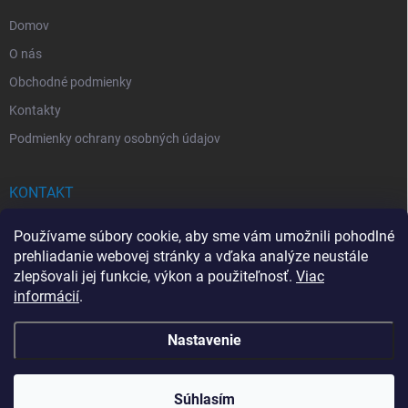
e
Domov
O nás
Obchodné podmienky
Kontakty
Podmienky ochrany osobných údajov
KONTAKT
info
@
drogerkovo.sk
Používame súbory cookie, aby sme vám umožnili pohodlné
prehliadanie webovej stránky a vďaka analýze neustále
zlepšovali jej funkcie, výkon a použiteľnosť.
Viac
informácií
.
📦 Stav objednávky
Nastavenie
Copyright 2026
Drogerkovo
. Všetky práva vyhradené.
Upraviť nastavenie
cookies
Súhlasím