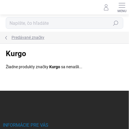
Prejsť
na
obsah
Hľadať
Predávané značky
Kurgo
Žiadne produkty značky
Kurgo
sa nenašli...
Z
á
p
ä
t
i
INFORMÁCIE PRE VÁS