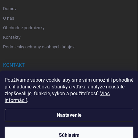
e
Domov
O nás
Obchodné podmienky
Kontakty
Podmienky ochrany osobných údajov
KONTAKT
info
@
drogerkovo.sk
Používame súbory cookie, aby sme vám umožnili pohodlné
prehliadanie webovej stránky a vďaka analýze neustále
zlepšovali jej funkcie, výkon a použiteľnosť.
Viac
informácií
.
📦 Stav objednávky
Nastavenie
Copyright 2026
Drogerkovo
. Všetky práva vyhradené.
Upraviť nastavenie
cookies
Súhlasím