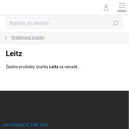
Prejsť
na
obsah
Hľadať
Predávané značky
Leitz
Žiadne produkty značky
Leitz
sa nenašli...
Z
á
p
ä
t
i
INFORMÁCIE PRE VÁS