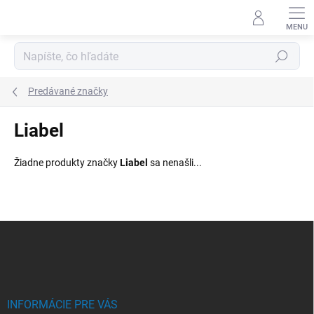
Prejsť
na
obsah
Hľadať
Predávané značky
Liabel
Žiadne produkty značky
Liabel
sa nenašli...
Z
á
p
ä
t
i
INFORMÁCIE PRE VÁS