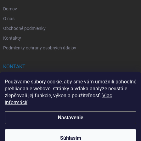
e
Domov
O nás
Obchodné podmienky
Kontakty
Podmienky ochrany osobných údajov
KONTAKT
info
@
drogerkovo.sk
Používame súbory cookie, aby sme vám umožnili pohodlné
prehliadanie webovej stránky a vďaka analýze neustále
zlepšovali jej funkcie, výkon a použiteľnosť.
Viac
informácií
.
📦 Stav objednávky
Nastavenie
Copyright 2026
Drogerkovo
. Všetky práva vyhradené.
Upraviť nastavenie
cookies
Súhlasím