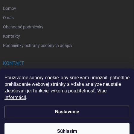
e
Domov
O nás
Obchodné podmienky
Kontakty
Podmienky ochrany osobných údajov
KONTAKT
info
@
drogerkovo.sk
Používame súbory cookie, aby sme vám umožnili pohodlné
prehliadanie webovej stránky a vďaka analýze neustále
zlepšovali jej funkcie, výkon a použiteľnosť.
Viac
informácií
.
📦 Stav objednávky
Nastavenie
Copyright 2026
Drogerkovo
. Všetky práva vyhradené.
Upraviť nastavenie
cookies
Súhlasím