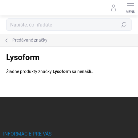
Prejsť
na
obsah
Hľadať
Predávané značky
Lysoform
Žiadne produkty značky
Lysoform
sa nenašli...
Z
á
p
ä
t
i
INFORMÁCIE PRE VÁS