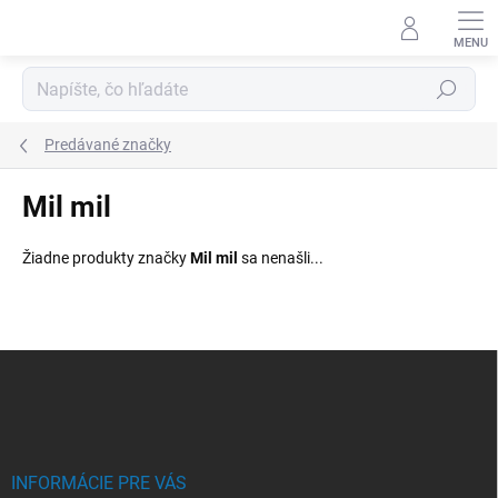
Prejsť
na
obsah
Hľadať
Predávané značky
Mil mil
Žiadne produkty značky
Mil mil
sa nenašli...
Z
á
p
ä
t
i
INFORMÁCIE PRE VÁS