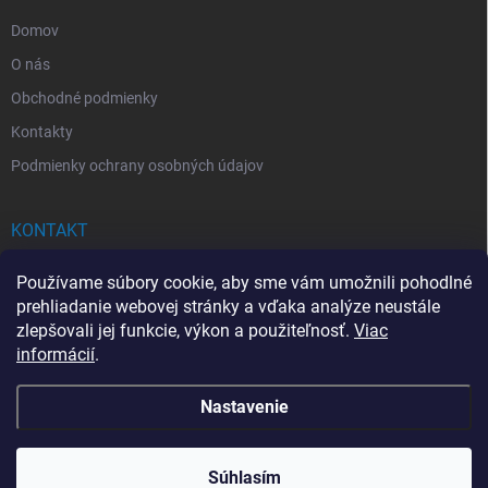
e
Domov
O nás
Obchodné podmienky
Kontakty
Podmienky ochrany osobných údajov
KONTAKT
info
@
drogerkovo.sk
Používame súbory cookie, aby sme vám umožnili pohodlné
prehliadanie webovej stránky a vďaka analýze neustále
zlepšovali jej funkcie, výkon a použiteľnosť.
Viac
informácií
.
📦 Stav objednávky
Nastavenie
Copyright 2026
Drogerkovo
. Všetky práva vyhradené.
Upraviť nastavenie
cookies
Súhlasím