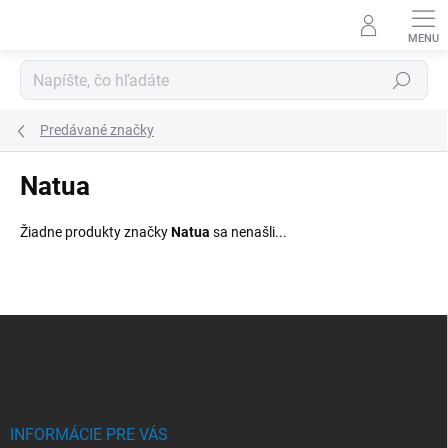
Prejsť
na
obsah
Hľadať
Predávané značky
Natua
Žiadne produkty značky
Natua
sa nenašli...
Z
á
p
ä
t
i
INFORMÁCIE PRE VÁS