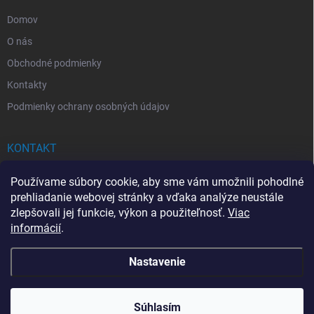
e
Domov
O nás
Obchodné podmienky
Kontakty
Podmienky ochrany osobných údajov
KONTAKT
info
@
drogerkovo.sk
Používame súbory cookie, aby sme vám umožnili pohodlné
prehliadanie webovej stránky a vďaka analýze neustále
zlepšovali jej funkcie, výkon a použiteľnosť.
Viac
informácií
.
📦 Stav objednávky
Nastavenie
Copyright 2026
Drogerkovo
. Všetky práva vyhradené.
Upraviť nastavenie
cookies
Súhlasím