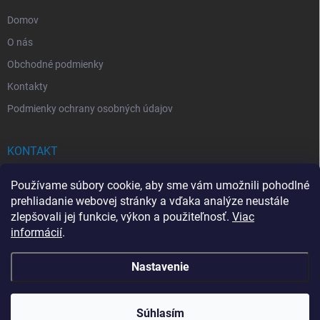
e
Domov
O nás
Obchodné podmienky
Kontakty
Podmienky ochrany osobných údajov
KONTAKT
info
@
drogerkovo.sk
Používame súbory cookie, aby sme vám umožnili pohodlné
prehliadanie webovej stránky a vďaka analýze neustále
zlepšovali jej funkcie, výkon a použiteľnosť.
Viac
informácií
.
📦 Stav objednávky
Nastavenie
Copyright 2026
Drogerkovo
. Všetky práva vyhradené.
Upraviť nastavenie
cookies
Súhlasím