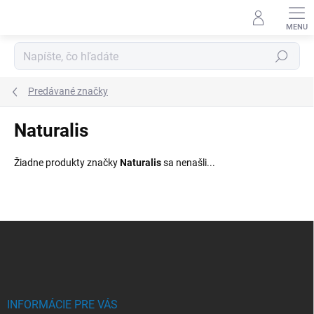
Prejsť
na
obsah
Hľadať
Predávané značky
Naturalis
Žiadne produkty značky
Naturalis
sa nenašli...
Z
á
p
ä
t
i
INFORMÁCIE PRE VÁS