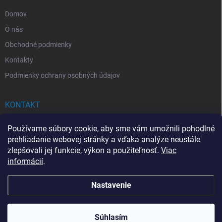
e
Domov
O nás
Obchodné podmienky
Kontakty
Podmienky ochrany osobných údajov
KONTAKT
info
@
drogerkovo.sk
Používame súbory cookie, aby sme vám umožnili pohodlné
prehliadanie webovej stránky a vďaka analýze neustále
zlepšovali jej funkcie, výkon a použiteľnosť.
Viac
informácií
.
📦 Stav objednávky
Nastavenie
Copyright 2026
Drogerkovo
. Všetky práva vyhradené.
Upraviť nastavenie
cookies
Súhlasím