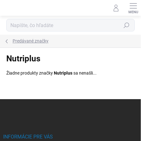
Prejsť
na
obsah
Hľadať
Predávané značky
Nutriplus
Žiadne produkty značky
Nutriplus
sa nenašli...
Z
á
p
ä
t
i
INFORMÁCIE PRE VÁS