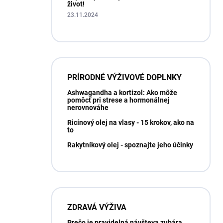
život!
23.11.2024
PRÍRODNÉ VÝŽIVOVÉ DOPLNKY
Ashwagandha a kortizol: Ako môže
pomôcť pri strese a hormonálnej
nerovnováhe
Ricínový olej na vlasy - 15 krokov, ako na
to
Rakytníkový olej - spoznajte jeho účinky
ZDRAVÁ VÝŽIVA
Prečo je pravidelná návšteva zubára