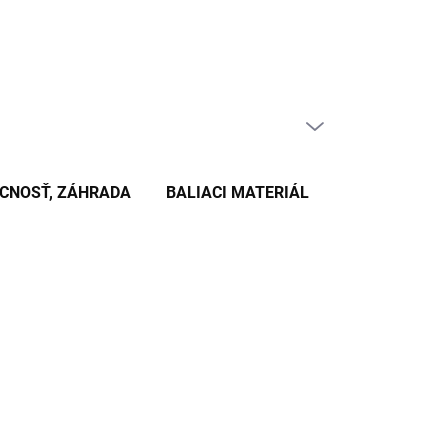
PRÁZDNY KOŠÍK
NÁKUPNÝ
KOŠÍK
CNOSŤ, ZÁHRADA
BALIACI MATERIÁL
KANCELÁRSKE