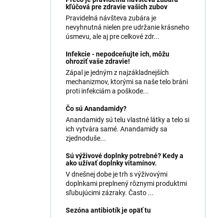
kľúčová pre zdravie vašich zubov
Pravidelná návšteva zubára je
nevyhnutná nielen pre udržanie krásneho
úsmevu, ale aj pre celkové zdr...
Infekcie - nepodceňujte ich, môžu
ohroziť vaše zdravie!
Zápal je jedným z najzákladnejších
mechanizmov, ktorými sa naše telo bráni
proti infekciám a poškode...
Čo sú Anandamidy?
Anandamidy sú telu vlastné látky a telo si
ich vytvára samé. Anandamidy sa
zjednoduše...
Sú výživové doplnky potrebné? Kedy a
ako užívať doplnky vitamínov.
V dnešnej dobe je trh s výživovými
doplnkami preplnený rôznymi produktmi
sľubujúcimi zázraky. Často ...
Sezóna antibiotík je opäť tu