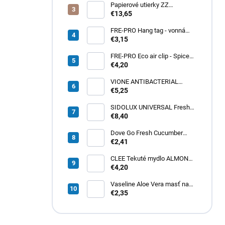
Papierové utierky ZZ
zelené (4000ks) 1vrst.
€13,65
21x20cm
FRE-PRO Hang tag - vonná
gelová záveska Spiced Apple
€3,15
1ks
FRE-PRO Eco air clip - Spiced
Apple 1ks
€4,20
VIONE ANTIBACTERIAL
tekuté mydlo 5L
€5,25
SIDOLUX UNIVERSAL Fresh
Lemon 5L
€8,40
Dove Go Fresh Cucumber
dámsky roll-on 50ml
€2,41
CLEE Tekuté mydlo ALMOND
cream 5L
€4,20
Vaseline Aloe Vera masť na
pery 20g
€2,35