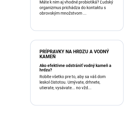
Máte k nim aj vhodné probiotiká? Ľudský
organizmus prichádza do kontaktu s
obrovským množstvom ...
PRÍPRAVKY NA HRDZU A VODNÝ
KAMEŇ
Ako efektívne odstrániť vodný kameň a
hrdzu?
Robíte všetko pre to, aby sa váš dom
leskol čistotou. Umývate, drhnete,
utierate, vysávate... no vžd...
Máte otázku?