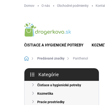
Prejsť
Domov
O nás
Obchodné podmienky
Konta
na
obsah
ČISTIACE A HYGIENICKÉ POTREBY
KOZME
Domov
Predávané značky
Panthenol
B
Kategórie
o
Preskočiť
č
kategórie
n
Čistiace a hygienické potreby
ý
Kozmetika
p
a
Pracie prostriedky