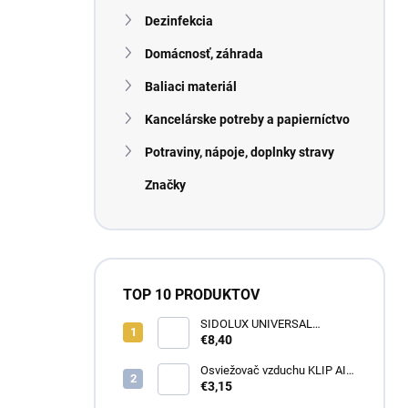
n
Dezinfekcia
e
l
Domácnosť, záhrada
Baliaci materiál
Kancelárske potreby a papierníctvo
Potraviny, nápoje, doplnky stravy
Značky
TOP 10 PRODUKTOV
SIDOLUX UNIVERSAL
Marseillské mydlo s
€8,40
levanduľou 5L
Osviežovač vzduchu KLIP AIR
TROPICAL
€3,15