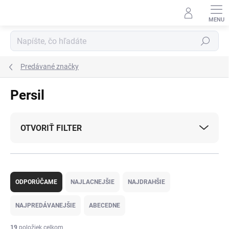
Prejsť
na
obsah
Hľadať
Predávané značky
Persil
OTVORIŤ FILTER
R
a
ODPORÚČAME
NAJLACNEJŠIE
NAJDRAHŠIE
d
e
NAJPREDÁVANEJŠIE
ABECEDNE
n
i
19
položiek celkom