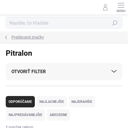
Prejsť
na
obsah
Hľadať
Predávané značky
Pitralon
OTVORIŤ FILTER
R
a
ODPORÚČAME
NAJLACNEJŠIE
NAJDRAHŠIE
d
e
NAJPREDÁVANEJŠIE
ABECEDNE
n
i
1
položiek celkom