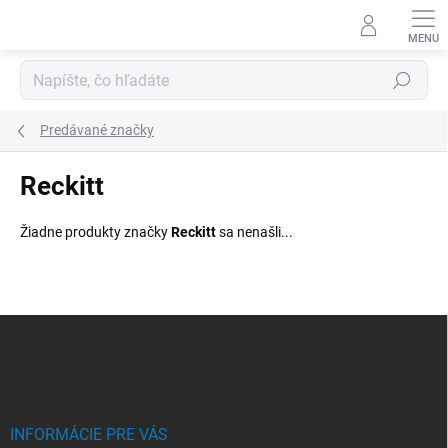
Prejsť
na
obsah
Hľadať
Predávané značky
Reckitt
Žiadne produkty značky
Reckitt
sa nenašli...
Z
á
p
ä
t
i
INFORMÁCIE PRE VÁS