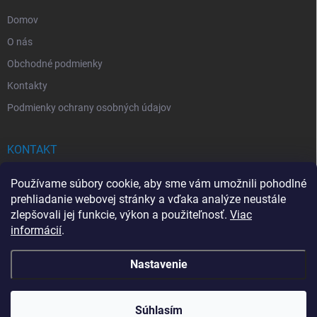
e
Domov
O nás
Obchodné podmienky
Kontakty
Podmienky ochrany osobných údajov
KONTAKT
info
@
drogerkovo.sk
Používame súbory cookie, aby sme vám umožnili pohodlné
prehliadanie webovej stránky a vďaka analýze neustále
zlepšovali jej funkcie, výkon a použiteľnosť.
Viac
informácií
.
📦 Stav objednávky
Nastavenie
Copyright 2026
Drogerkovo
. Všetky práva vyhradené.
Upraviť nastavenie
cookies
Súhlasím