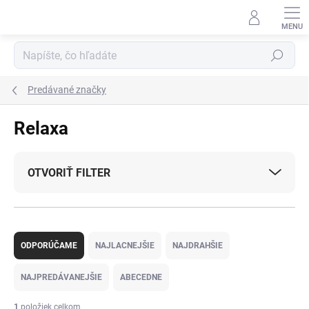
Prejsť
na
obsah
Hľadať
Predávané značky
Relaxa
OTVORIŤ FILTER
R
a
ODPORÚČAME
NAJLACNEJŠIE
NAJDRAHŠIE
d
e
NAJPREDÁVANEJŠIE
ABECEDNE
n
i
1
položiek celkom