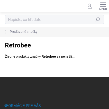
Prejsť
na
obsah
Hľadať
Predávané značky
Retrobee
Žiadne produkty značky
Retrobee
sa nenašli...
Z
á
p
ä
t
i
INFORMÁCIE PRE VÁS