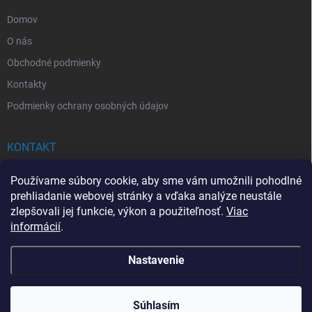
e
Domov
O nás
Obchodné podmienky
Kontakty
Podmienky ochrany osobných údajov
KONTAKT
info
@
drogerkovo.sk
Používame súbory cookie, aby sme vám umožnili pohodlné
prehliadanie webovej stránky a vďaka analýze neustále
zlepšovali jej funkcie, výkon a použiteľnosť.
Viac
informácií
.
📦 Stav objednávky
Nastavenie
Copyright 2026
Drogerkovo
. Všetky práva vyhradené.
Upraviť nastavenie
cookies
Súhlasím