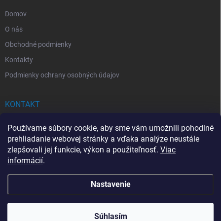
e
Domov
O nás
Obchodné podmienky
Kontakty
Podmienky ochrany osobných údajov
KONTAKT
info
@
drogerkovo.sk
Používame súbory cookie, aby sme vám umožnili pohodlné
prehliadanie webovej stránky a vďaka analýze neustále
zlepšovali jej funkcie, výkon a použiteľnosť.
Viac
informácií
.
📦 Stav objednávky
Nastavenie
Copyright 2026
Drogerkovo
. Všetky práva vyhradené.
Upraviť nastavenie
cookies
Súhlasím