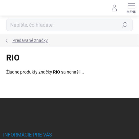
Prejsť
na
obsah
Hľadať
Predávané značky
RIO
Žiadne produkty značky
RIO
sa nenašli...
Z
á
p
ä
t
i
INFORMÁCIE PRE VÁS