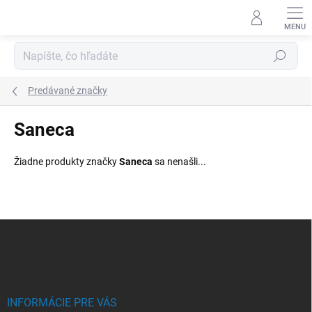
Prejsť
na
obsah
Hľadať
Predávané značky
Saneca
Žiadne produkty značky
Saneca
sa nenašli...
Z
á
p
ä
t
i
INFORMÁCIE PRE VÁS