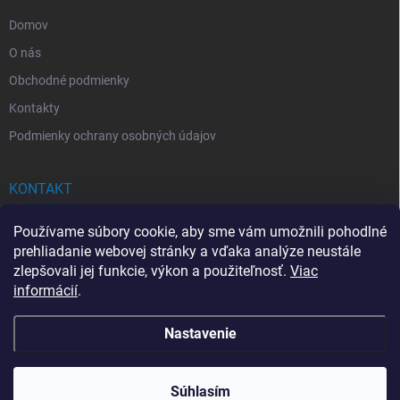
e
Domov
O nás
Obchodné podmienky
Kontakty
Podmienky ochrany osobných údajov
KONTAKT
info
@
drogerkovo.sk
Používame súbory cookie, aby sme vám umožnili pohodlné
prehliadanie webovej stránky a vďaka analýze neustále
zlepšovali jej funkcie, výkon a použiteľnosť.
Viac
informácií
.
📦 Stav objednávky
Nastavenie
Copyright 2026
Drogerkovo
. Všetky práva vyhradené.
Upraviť nastavenie
cookies
Súhlasím