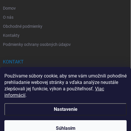
e
Domov
O nás
Obchodné podmienky
Kontakty
Podmienky ochrany osobných údajov
KONTAKT
info
@
drogerkovo.sk
Používame súbory cookie, aby sme vám umožnili pohodlné
prehliadanie webovej stránky a vďaka analýze neustále
zlepšovali jej funkcie, výkon a použiteľnosť.
Viac
informácií
.
📦 Stav objednávky
Nastavenie
Copyright 2026
Drogerkovo
. Všetky práva vyhradené.
Upraviť nastavenie
cookies
Súhlasím