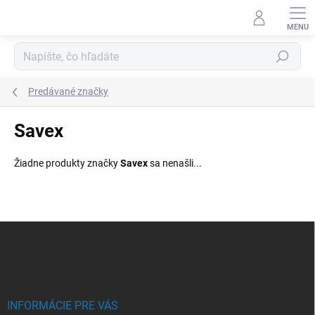
Prejsť
na
obsah
Hľadať
Predávané značky
Savex
Žiadne produkty značky
Savex
sa nenašli...
Z
á
p
ä
t
i
INFORMÁCIE PRE VÁS