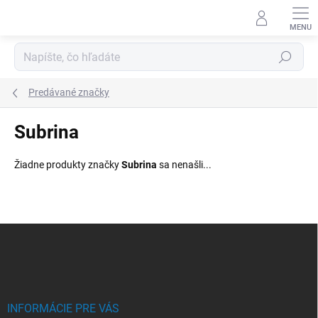
Prejsť
na
obsah
Hľadať
Predávané značky
Subrina
Žiadne produkty značky
Subrina
sa nenašli...
Z
á
p
ä
t
i
INFORMÁCIE PRE VÁS