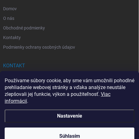
e
Domov
O nás
Obchodné podmienky
Kontakty
Podmienky ochrany osobných údajov
KONTAKT
info
@
drogerkovo.sk
Používame súbory cookie, aby sme vám umožnili pohodlné
prehliadanie webovej stránky a vďaka analýze neustále
zlepšovali jej funkcie, výkon a použiteľnosť.
Viac
informácií
.
📦 Stav objednávky
Nastavenie
Copyright 2026
Drogerkovo
. Všetky práva vyhradené.
Upraviť nastavenie
cookies
Súhlasím