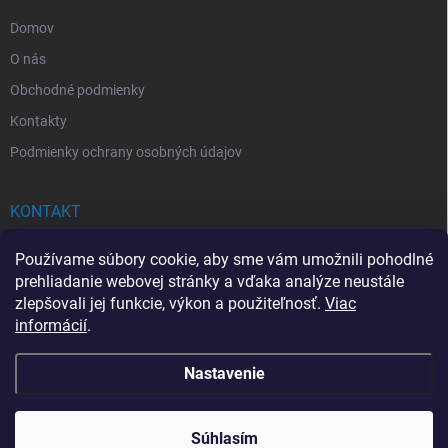
e
Domov
O nás
Obchodné podmienky
Kontakty
Podmienky ochrany osobných údajov
KONTAKT
info
@
drogerkovo.sk
Používame súbory cookie, aby sme vám umožnili pohodlné
prehliadanie webovej stránky a vďaka analýze neustále
zlepšovali jej funkcie, výkon a použiteľnosť.
Viac
informácií
.
📦 Stav objednávky
Nastavenie
Copyright 2026
Drogerkovo
. Všetky práva vyhradené.
Upraviť nastavenie
cookies
Súhlasím