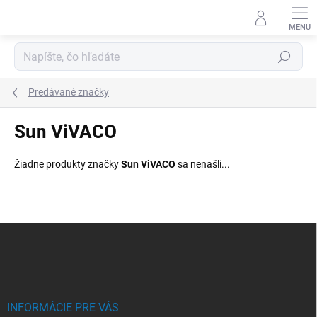
Prejsť
na
obsah
Hľadať
Predávané značky
Sun ViVACO
Žiadne produkty značky
Sun ViVACO
sa nenašli...
Z
á
p
ä
t
i
INFORMÁCIE PRE VÁS