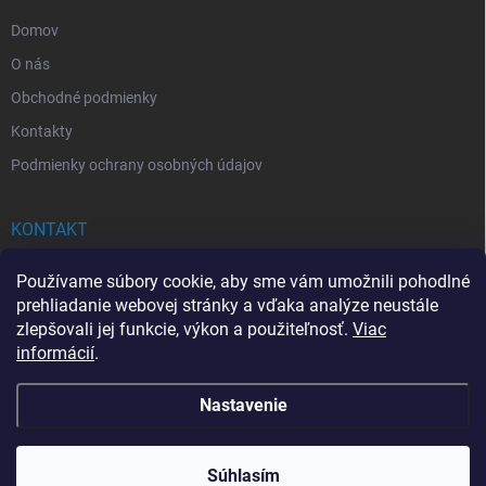
e
Domov
O nás
Obchodné podmienky
Kontakty
Podmienky ochrany osobných údajov
KONTAKT
info
@
drogerkovo.sk
Používame súbory cookie, aby sme vám umožnili pohodlné
prehliadanie webovej stránky a vďaka analýze neustále
zlepšovali jej funkcie, výkon a použiteľnosť.
Viac
informácií
.
📦 Stav objednávky
Nastavenie
Copyright 2026
Drogerkovo
. Všetky práva vyhradené.
Upraviť nastavenie
cookies
Súhlasím