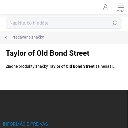
Prejsť
na
obsah
Hľadať
Predávané značky
Taylor of Old Bond Street
Žiadne produkty značky
Taylor of Old Bond Street
sa nenašli...
Z
á
p
ä
t
i
INFORMÁCIE PRE VÁS