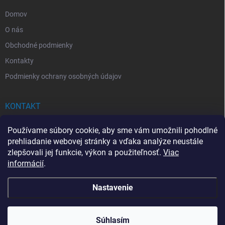
e
Domov
O nás
Obchodné podmienky
Kontakty
Podmienky ochrany osobných údajov
KONTAKT
info
@
drogerkovo.sk
Používame súbory cookie, aby sme vám umožnili pohodlné
prehliadanie webovej stránky a vďaka analýze neustále
zlepšovali jej funkcie, výkon a použiteľnosť.
Viac
informácií
.
📦 Stav objednávky
Nastavenie
Copyright 2026
Drogerkovo
. Všetky práva vyhradené.
Upraviť nastavenie
cookies
Súhlasím