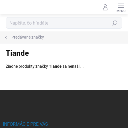
Prejsť
na
obsah
Hľadať
Predávané značky
Tiande
Žiadne produkty značky
Tiande
sa nenašli...
Z
á
p
ä
t
i
INFORMÁCIE PRE VÁS