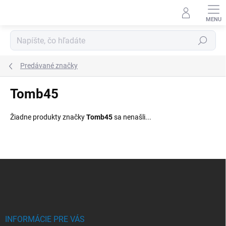
Prejsť
na
obsah
Hľadať
Predávané značky
Tomb45
Žiadne produkty značky
Tomb45
sa nenašli...
Z
á
p
ä
t
i
INFORMÁCIE PRE VÁS