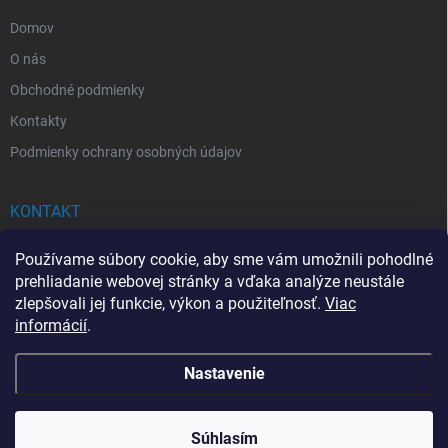
e
Domov
O nás
Obchodné podmienky
Kontakty
Podmienky ochrany osobných údajov
KONTAKT
info
@
drogerkovo.sk
Používame súbory cookie, aby sme vám umožnili pohodlné
prehliadanie webovej stránky a vďaka analýze neustále
zlepšovali jej funkcie, výkon a použiteľnosť.
Viac
informácií
.
📦 Stav objednávky
Nastavenie
Copyright 2026
Drogerkovo
. Všetky práva vyhradené.
Upraviť nastavenie
cookies
Súhlasím