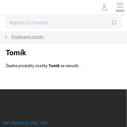
Prejsť
na
obsah
Hľadať
Predávané značky
Tomík
Žiadne produkty značky
Tomík
sa nenašli...
Z
á
p
ä
t
i
INFORMÁCIE PRE VÁS