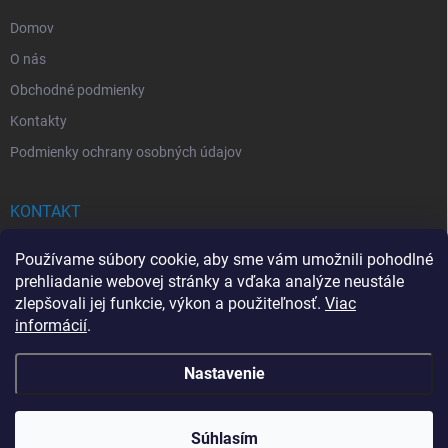
e
Domov
O nás
Obchodné podmienky
Kontakty
Podmienky ochrany osobných údajov
KONTAKT
info
@
drogerkovo.sk
Používame súbory cookie, aby sme vám umožnili pohodlné
prehliadanie webovej stránky a vďaka analýze neustále
zlepšovali jej funkcie, výkon a použiteľnosť.
Viac
informácií
.
📦 Stav objednávky
Nastavenie
Copyright 2026
Drogerkovo
. Všetky práva vyhradené.
Upraviť nastavenie
cookies
Súhlasím