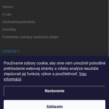
e
Domov
O nás
Obchodné podmienky
Kontakty
Podmienky ochrany osobných údajov
KONTAKT
info
@
drogerkovo.sk
Používame súbory cookie, aby sme vám umožnili pohodlné
prehliadanie webovej stránky a vďaka analýze neustále
zlepšovali jej funkcie, výkon a použiteľnosť.
Viac
informácií
.
📦 Stav objednávky
Nastavenie
Copyright 2026
Drogerkovo
. Všetky práva vyhradené.
Upraviť nastavenie
cookies
Súhlasím