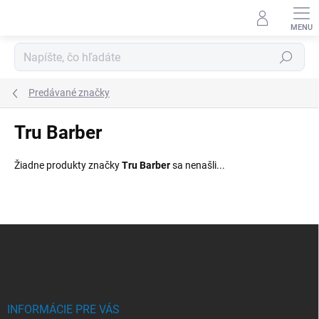
Prejsť
na
obsah
Hľadať
Predávané značky
Tru Barber
Žiadne produkty značky
Tru Barber
sa nenašli...
Z
á
p
ä
t
i
INFORMÁCIE PRE VÁS